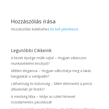
Hozzászólás írása
Hozzászólás küldéséhez
be kell jelentkezni
.
Legutóbbi Cikkeink
A kezek épsége múlik rajta! – Hogyan válasszon
munkavédelmi kesztyűt?
Időtlen elegancia – Hogyan változtatja meg a lakás
hangulatát a svédpadló?
Láthatóság és biztonság – Miért életmentő a precíz
útburkolati jel festés?
A minőség titka – Védje az üzleti hírnevet
rozsdamentes pácolással!