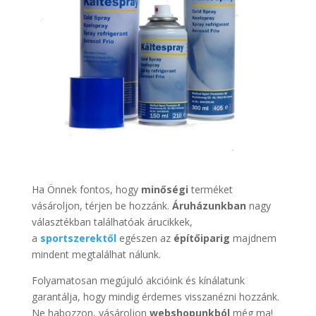
Ha Önnek fontos, hogy
minőségi
terméket
vásároljon, térjen be hozzánk.
Áruházunkban
nagy
választékban találhatóak árucikkek,
a
sportszerektől
egészen az
építőiparig
majdnem
mindent megtalálhat nálunk.
Folyamatosan megújuló akcióink és kínálatunk
garantálja, hogy mindig érdemes visszanézni hozzánk.
Ne habozzon, vásároljon
webshopunkból
még ma!