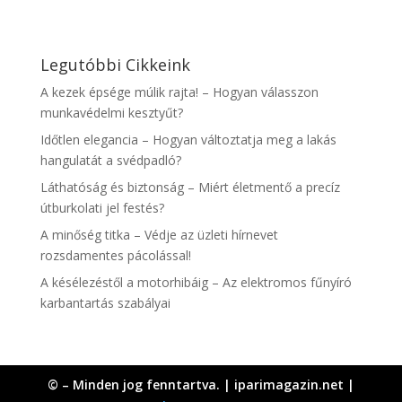
Legutóbbi Cikkeink
A kezek épsége múlik rajta! – Hogyan válasszon
munkavédelmi kesztyűt?
Időtlen elegancia – Hogyan változtatja meg a lakás
hangulatát a svédpadló?
Láthatóság és biztonság – Miért életmentő a precíz
útburkolati jel festés?
A minőség titka – Védje az üzleti hírnevet
rozsdamentes pácolással!
A késélezéstől a motorhibáig – Az elektromos fűnyíró
karbantartás szabályai
© – Minden jog fenntartva. | iparimagazin.net |