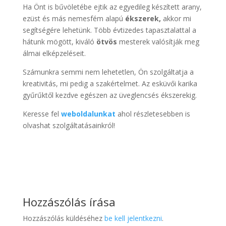
Ha Önt is bűvöletébe ejtik az egyedileg készített arany,
ezüst és más nemesfém alapú
ékszerek,
akkor mi
segítségére lehetünk. Több évtizedes tapasztalattal a
hátunk mögött, kiváló
ötvös
mesterek valósítják meg
álmai elképzeléseit.
Számunkra semmi nem lehetetlen, Ön szolgáltatja a
kreativitás, mi pedig a szakértelmet. Az esküvői karika
gyűrűktől kezdve egészen az üveglencsés ékszerekig.
Keresse fel
weboldalunkat
ahol részletesebben is
olvashat szolgáltatásainkról!
Hozzászólás írása
Hozzászólás küldéséhez
be kell jelentkezni
.