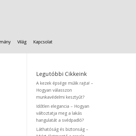
mány
Világ
Kapcsolat
Legutóbbi Cikkeink
A kezek épsége múlik rajta! –
Hogyan válasszon
munkavédelmi kesztyűt?
Időtlen elegancia – Hogyan
változtatja meg a lakás
hangulatát a svédpadló?
Láthatóság és biztonság –