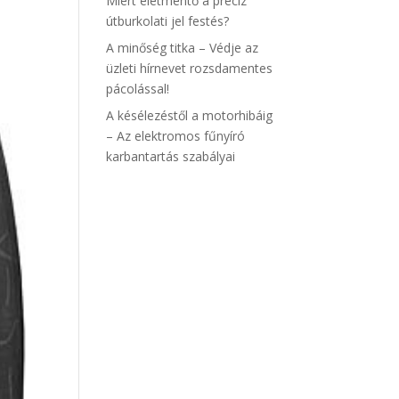
Miért életmentő a precíz
útburkolati jel festés?
A minőség titka – Védje az
üzleti hírnevet rozsdamentes
pácolással!
A késélezéstől a motorhibáig
– Az elektromos fűnyíró
karbantartás szabályai