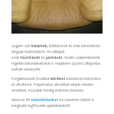
Legyen szó
kárpitok,
bőrbútorok és más berendezés
tárgyak burkolatáról, mi vállaljuk
ezek
tisztítását
és
javítását.
Kiváló szakembereink
régebbi bútordarabokat is majdnem újszerű állapotba
tudnak varázsolni.
Forgalmazunk továbbá
bőröket
különböző bútorokra
és díszítésre. Folyamatos akciókkal várjuk minden
vevőnket, hozzánk mindig érdemes benézni.
Keresse fel
weboldalunkat
ha szeretne többet is
megtudni legfrissebb ajánlatainkról!