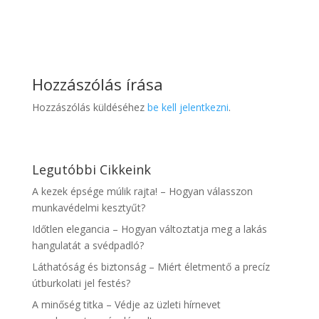
Hozzászólás írása
Hozzászólás küldéséhez
be kell jelentkezni
.
Legutóbbi Cikkeink
A kezek épsége múlik rajta! – Hogyan válasszon
munkavédelmi kesztyűt?
Időtlen elegancia – Hogyan változtatja meg a lakás
hangulatát a svédpadló?
Láthatóság és biztonság – Miért életmentő a precíz
útburkolati jel festés?
A minőség titka – Védje az üzleti hírnevet