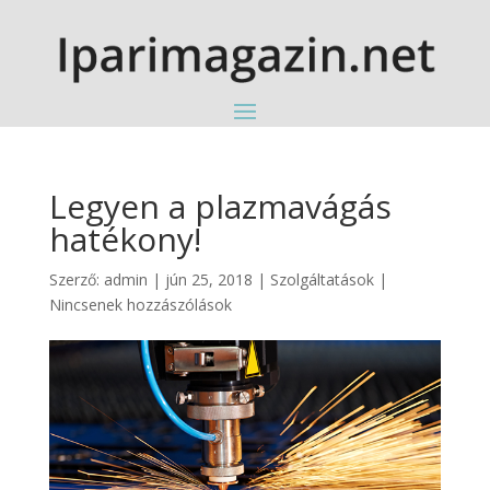
Legyen a plazmavágás
hatékony!
Szerző:
admin
|
jún 25, 2018
|
Szolgáltatások
|
Nincsenek hozzászólások