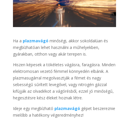
Ha a
plazmavágó
minőségi, akkor sokoldalúan és
megbízhatóan lehet használni a műhelyekben,
gyárakban, otthon vagy akár terepen is.
Hiszen képesek a tökéletes vágásra, faragásra. Minden
elektromosan vezető fémmel könnyedén elbánik. A
plazmasugárral megolvasztják a fémet és nagy
sebességű sűrített levegővel, vagy nitrogén gázzal
kifújják az olvadékot a vágórésből, ezzel jó minőségű,
hegesztésre kész éleket hoznak létre.
Ideje egy megbízható
plazmavágó
gépet beszereznie
mielőbb a hatékony végeredményhez!