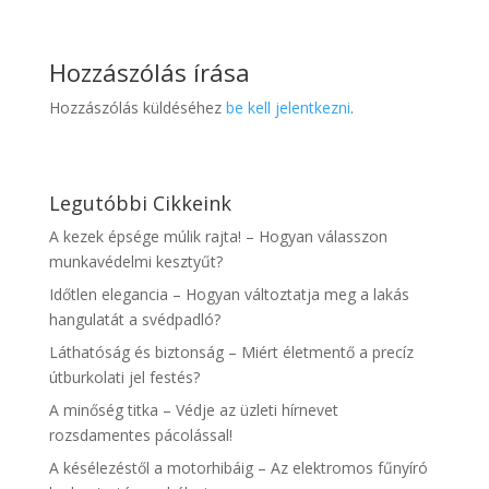
Hozzászólás írása
Hozzászólás küldéséhez
be kell jelentkezni
.
Legutóbbi Cikkeink
A kezek épsége múlik rajta! – Hogyan válasszon
munkavédelmi kesztyűt?
Időtlen elegancia – Hogyan változtatja meg a lakás
hangulatát a svédpadló?
Láthatóság és biztonság – Miért életmentő a precíz
útburkolati jel festés?
A minőség titka – Védje az üzleti hírnevet
rozsdamentes pácolással!
A késélezéstől a motorhibáig – Az elektromos fűnyíró