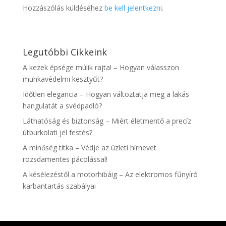
Hozzászólás küldéséhez
be kell jelentkezni
.
Legutóbbi Cikkeink
A kezek épsége múlik rajta! – Hogyan válasszon
munkavédelmi kesztyűt?
Időtlen elegancia – Hogyan változtatja meg a lakás
hangulatát a svédpadló?
Láthatóság és biztonság – Miért életmentő a precíz
útburkolati jel festés?
A minőség titka – Védje az üzleti hírnevet
rozsdamentes pácolással!
A késélezéstől a motorhibáig – Az elektromos fűnyíró
karbantartás szabályai