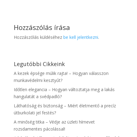
Hozzászólás írása
Hozzászólás küldéséhez
be kell jelentkezni
.
Legutóbbi Cikkeink
A kezek épsége múlik rajta! – Hogyan válasszon
munkavédelmi kesztyűt?
Időtlen elegancia – Hogyan változtatja meg a lakás
hangulatát a svédpadló?
Láthatóság és biztonság – Miért életmentő a precíz
útburkolati jel festés?
A minőség titka – Védje az üzleti hírnevet
rozsdamentes pácolással!