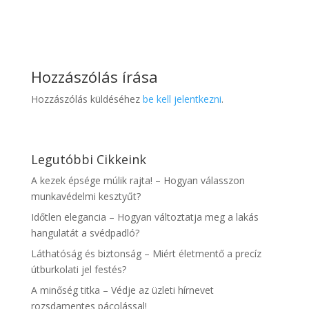
Hozzászólás írása
Hozzászólás küldéséhez
be kell jelentkezni
.
Legutóbbi Cikkeink
A kezek épsége múlik rajta! – Hogyan válasszon
munkavédelmi kesztyűt?
Időtlen elegancia – Hogyan változtatja meg a lakás
hangulatát a svédpadló?
Láthatóság és biztonság – Miért életmentő a precíz
útburkolati jel festés?
A minőség titka – Védje az üzleti hírnevet
rozsdamentes pácolással!