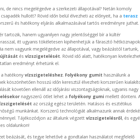
ni, de nincs megelégedve a szerkezeti állapotával? Netán komoly
sapadék hullott? Rövid időn belül élvezheti az előnyeit, ha a
terasz
orszerű és hatékony eljárás alkalmazásával tartós eredményre juthat.
r tartozik, hanem ugyanilyen nagy jelentőséggel bír a kültér
rasszal, itt ugyanis tökéletesen kipihenhetjük a fárasztó hétköznapok
a nem vagyunk megelégedve az állapotával, vagy beázástól tartunk,
lújítását
és
vízszigetelését
. Rövid idő alatt, hatékonyan kivitelezhe
atatlan eredményt érhetünk el.
k a hatékony
vízszigeteléshez
.
Folyékony gumit
használunk a
ek köszönhetően hosszú időn keresztül élvezheti korszerűen kialakít
lását követően ellenáll az időjárási viszontagságoknak, ugyanis nagy
telésekor
nagyszerű ötlet lehet a
folyékony gumi
mellett dönteni. 
ízszigetelését
az ország egész területén. Hatásos és esztétikus
inőségű munkánkat. Korszerű technológiát alkalmazunk annak érdek
ménnyel. Tájékozódjon az általunk végzett
vízszigetelésről
, és egy
tes oldalunkon!
zet beázását, és tegye lehetővé a gondtalan használatot megfelelő