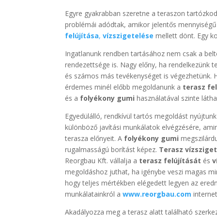
Egyre gyakrabban szeretne a teraszon tartózkod
problémái adódtak, amikor jelentős mennyiségű c
felújítása
,
vízszigetelése
mellett dönt. Egy k
Ingatlanunk rendben tartásához nem csak a belté
rendezettsége is. Nagy előny, ha rendelkezünk te
és számos más tevékenységet is végezhetünk. H
érdemes minél előbb megoldanunk a
terasz fe
és a
folyékony gumi
használatával szinte láth
Egyedülálló, rendkívül tartós megoldást nyújtun
különböző javítási munkálatok elvégzésére, amin
terasza előnyeit. A
folyékony gumi
megszilárdu
rugalmasságú borítást képez.
Terasz vízszige
Reorgbau Kft. vállalja a
terasz felújítását
és
v
megoldáshoz juthat, ha igénybe veszi magas m
hogy teljes mértékben elégedett legyen az ered
munkálatainkról a
www.reorgbau.com
interne
Akadályozza meg a terasz alatt található szerke