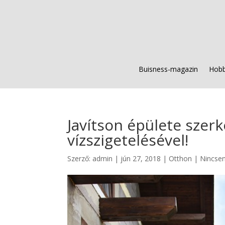
Buisness-magazin
Hobb
Javítson épülete szerke
vízszigetelésével!
Szerző:
admin
|
jún 27, 2018
|
Otthon
|
Nincse