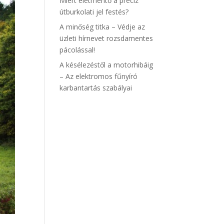
Miért életmentő a precíz
útburkolati jel festés?
A minőség titka – Védje az
üzleti hírnevet rozsdamentes
pácolással!
A késélezéstől a motorhibáig
– Az elektromos fűnyíró
karbantartás szabályai