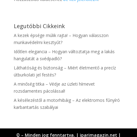
Legutóbbi Cikkeink
A kezek épsége múlik rajta! – Hogyan válasszon
munkavédelmi kesztyűt?
Időtlen elegancia – Hogyan változtatja meg a lakás
hangulatát a svédpadló?
Láthatóság és biztonság – Miért életmentő a precíz
útburkolati jel festés?
A minőség titka – Védje az üzleti hírnevet
rozsdamentes pácolással!
A késélezéstől a motorhibáig – Az elektromos fűnyíró
karbantartás szabályai
© – Minden jog fenntartva. | iparimagazin.net |