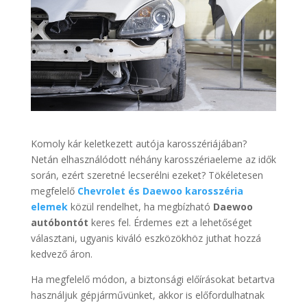
Komoly kár keletkezett autója karosszériájában?
Netán elhasználódott néhány karosszériaeleme az idők
során, ezért szeretné lecserélni ezeket? Tökéletesen
megfelelő
Chevrolet és Daewoo karosszéria
elemek
közül rendelhet, ha megbízható
Daewoo
autóbontót
keres fel. Érdemes ezt a lehetőséget
választani, ugyanis kiváló eszközökhöz juthat hozzá
kedvező áron.
Ha megfelelő módon, a biztonsági előírásokat betartva
használjuk gépjárművünket, akkor is előfordulhatnak