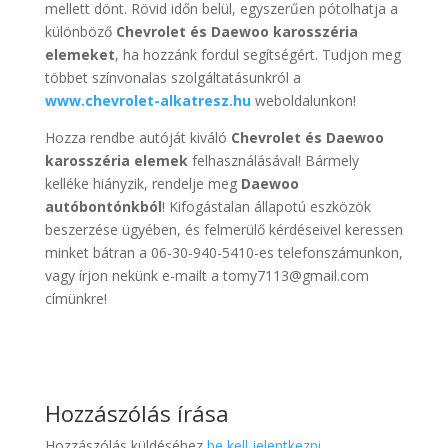
mellett dönt. Rövid időn belül, egyszerűen pótolhatja a
különböző
Chevrolet és Daewoo karosszéria
elemeket
, ha hozzánk fordul segítségért. Tudjon meg
többet színvonalas szolgáltatásunkról a
www.chevrolet-alkatresz.hu
weboldalunkon!
Hozza rendbe autóját kiváló
Chevrolet és Daewoo
karosszéria elemek
felhasználásával! Bármely
kelléke hiányzik, rendelje meg
Daewoo
autóbontónkból
! Kifogástalan állapotú eszközök
beszerzése ügyében, és felmerülő kérdéseivel keressen
minket bátran a 06-30-940-5410-es telefonszámunkon,
vagy írjon nekünk e-mailt a tomy7113@gmail.com
címünkre!
Hozzászólás írása
Hozzászólás küldéséhez
be kell jelentkezni
.