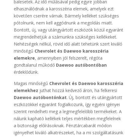
balesetek. Az idő múlásával pedig egyre jobban
elhasználódnak a karosszéria elemek, amelyek ezt
követően cserére várnak. Bármely kelléket szükséges
pótolnunk, nem kell aggódnunk a megoldás miatt.
Bontott, új, vagy utángyártott eszközök közül egyaránt
megrendelhetjük a számunkra szükséges kellékeket.
Nehézségek nélkül, rövid idő alatt tehetünk szert kiváló
minőségű
Chevrolet és Daewoo karosszéria
elemekre
, amennyiben jól felszerelt, régóta
gondtalanul működő
Daewoo autóbontóban
érdeklődünk.
Magas minőségű
Chevrolet és Daewoo karosszéria
elemekhez
juthat hozzá kedvező áron, ha felkeresi
Daewoo autóbontónkat
. Új, bontott és utángyártott
eszközökkel egyaránt foglalkozunk, így egyéni igényei
szerint rendelheti meg a legmegfelelőbb termékeket. A
nálunk kapható kellékek teljes mértékben megfelelnek
a biztonsági előírásoknak. Pénztárcabarát módon
igényelhet kiváló alkatrészeket, ha a mi szolgáltatásunk