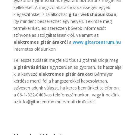
gyakorlott gitárosoknak egyaránt biztosítunk megfelelő
kellékeket. A megszólaltatáshoz szükséges egyéb
kiegészítőkkel is találkozhat
gitár webshopunkban
,
így mindent beszerezhet egy helyen. Tekintse meg
termékeinket, és szerezzen bővebb információt
színvonalas szolgáltatásainkról, valamint az
elektromos gitár árakról
a
www.gitarcentrum.hu
internetes oldalunkon!
Fejlessze tudását megfelelő típusú gitárral! Oldja meg
a
gitárvásárlást
egyszerűen és gyorsan, és használja
ki a kedvező
elektromos gitár árakat
! Bármilyen
kérdése merül fel a hangszerekkel kapcsolatban,
szívesen adunk választ, ha keres bennünket telefonon,
a 06-1-322-0403-as telefonszámunkon, vagy ír nekünk
az info@gitarcentrum.hu e-mail címünkre!