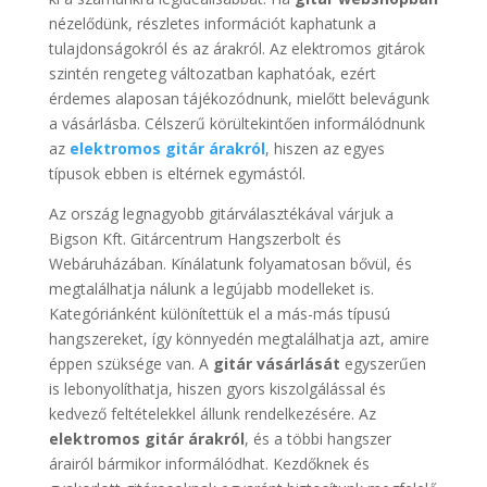
nézelődünk, részletes információt kaphatunk a
tulajdonságokról és az árakról. Az elektromos gitárok
szintén rengeteg változatban kaphatóak, ezért
érdemes alaposan tájékozódnunk, mielőtt belevágunk
a vásárlásba. Célszerű körültekintően informálódnunk
az
elektromos gitár árakról
, hiszen az egyes
típusok ebben is eltérnek egymástól.
Az ország legnagyobb gitárválasztékával várjuk a
Bigson Kft. Gitárcentrum Hangszerbolt és
Webáruházában. Kínálatunk folyamatosan bővül, és
megtalálhatja nálunk a legújabb modelleket is.
Kategóriánként különítettük el a más-más típusú
hangszereket, így könnyedén megtalálhatja azt, amire
éppen szüksége van. A
gitár vásárlását
egyszerűen
is lebonyolíthatja, hiszen gyors kiszolgálással és
kedvező feltételekkel állunk rendelkezésére. Az
elektromos gitár árakról
, és a többi hangszer
árairól bármikor informálódhat. Kezdőknek és