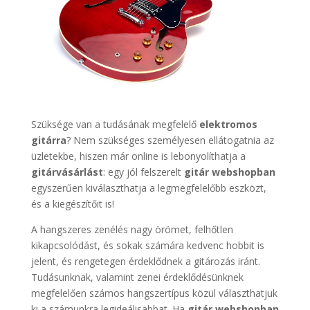
Szüksége van a tudásának megfelelő
elektromos
gitárra
? Nem szükséges személyesen ellátogatnia az
üzletekbe, hiszen már online is lebonyolíthatja a
gitárvásárlást
: egy jól felszerelt
gitár webshopban
egyszerűen kiválaszthatja a legmegfelelőbb eszközt,
és a kiegészítőit is!
A hangszeres zenélés nagy örömet, felhőtlen
kikapcsolódást, és sokak számára kedvenc hobbit is
jelent, és rengetegen érdeklődnek a gitározás iránt.
Tudásunknak, valamint zenei érdeklődésünknek
megfelelően számos hangszertípus közül választhatjuk
ki a számunkra legideálisabbat. Ha
gitár webshopban