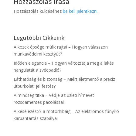
Hozzászólás írása
Hozzászólás küldéséhez
be kell jelentkezni
.
Legutóbbi Cikkeink
A kezek épsége múlik rajta! – Hogyan válasszon
munkavédelmi kesztyűt?
Időtlen elegancia – Hogyan változtatja meg a lakás
hangulatát a svédpadló?
Láthatóság és biztonság – Miért életmentő a precíz
útburkolati jel festés?
A minőség titka – Védje az üzleti hírnevet
rozsdamentes pácolással!
A késélezéstől a motorhibáig – Az elektromos fűnyíró
karbantartás szabályai