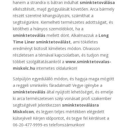
hanem a strandra is bátran indulhat
sminktetoválása
elkészítését, majd gyógyulását követően. Arca bármely
részét szeretné kihangsúlyozni, számíthat a
segítségünkre. Kiemelheti természetes adottságait, és
kitöltheti a hiányos szemöldököt, ha a
sminktetoválás
mellett dönt. Alkalmazzuk a
Long
Time Liner sminktetoválást
, ami tökéletes
eredményt biztosít kíméletes módon. Olvasson
részletesen a témával kapcsolatban, és tudjon meg
többet szolgáltatásainkról a
www.sminktetovalas-
miskolc.hu
internetes oldalunkon!
Szépüljön egyedülálló módon, és hagyja maga mögött
a reggeli sminkelés fáradalmait! Vegye igénybe a
sminktetoválás
által nyújtott lehetőséget, és emelje
ki arca természetesen szép vonásait profi szakember
segítségével! Jelentkezzen
sminktetoválásra
Miskolcon
, és legyen teljes mértékben elégedett
külsejével! Kérjen időpontot, és tegye fel kérdéseit a
06-20-477-9999-es telefonszámunkon!