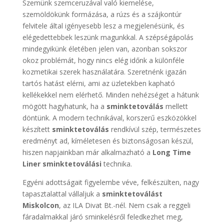
Szemünk szemceruzával való kiemelése,
szemöldökünk formázása, a rúzs és a szájkontúr
felvitele által igényesebb lesz a megjelenésünk, és
elégedettebbek leszünk magunkkal. A szépségápolás
mindegyikünk életében jelen van, azonban sokszor
okoz problémát, hogy nincs elég időnk a különféle
kozmetikai szerek használatára. Szeretnénk igazán
tartós hatást elérni, ami az üzletekben kapható
kellékekkel nem elérhető. Minden nehézséget a hátunk
mögött hagyhatunk, ha a
sminktetoválás
mellett
döntünk. A modern technikával, korszerű eszközökkel
készített
sminktetoválás
rendkívül szép, természetes
eredményt ad, kíméletesen és biztonságosan készül,
hiszen napjainkban már alkalmazható a
Long Time
Liner sminktetoválási
technika.
Egyéni adottságait figyelembe véve, felkészülten, nagy
tapasztalattal vállaljuk a
sminktetoválást
Miskolcon
, az ILA Divat Bt.-nél. Nem csak a reggeli
fáradalmakkal járó sminkelésről feledkezhet meg,