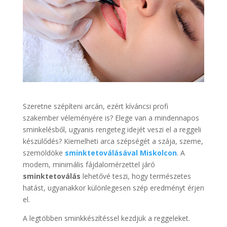
Szeretne szépíteni arcán, ezért kíváncsi profi
szakember véleményére is? Elege van a mindennapos
sminkelésből, ugyanis rengeteg idejét veszi el a reggeli
készülődés? Kiemelheti arca szépségét a szája, szeme,
szemöldöke
sminktetoválásával Miskolcon
. A
modern, minimális fájdalomérzettel járó
sminktetoválás
lehetővé teszi, hogy természetes
hatást, ugyanakkor különlegesen szép eredményt érjen
el.
A legtöbben sminkkészítéssel kezdjük a reggeleket.