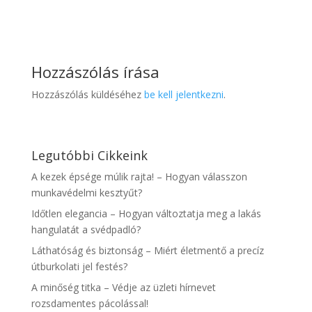
Hozzászólás írása
Hozzászólás küldéséhez
be kell jelentkezni
.
Legutóbbi Cikkeink
A kezek épsége múlik rajta! – Hogyan válasszon
munkavédelmi kesztyűt?
Időtlen elegancia – Hogyan változtatja meg a lakás
hangulatát a svédpadló?
Láthatóság és biztonság – Miért életmentő a precíz
útburkolati jel festés?
A minőség titka – Védje az üzleti hírnevet
rozsdamentes pácolással!