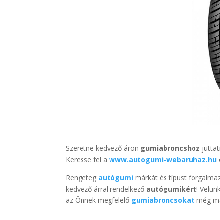
Szeretne kedvező áron
gumiabroncshoz
jutta
Keresse fel a
www.autogumi-webaruhaz.hu
Rengeteg
autógumi
márkát és típust forgalma
kedvező árral rendelkező
autógumikért
! Velün
az Önnek megfelelő
gumiabroncsokat
még m