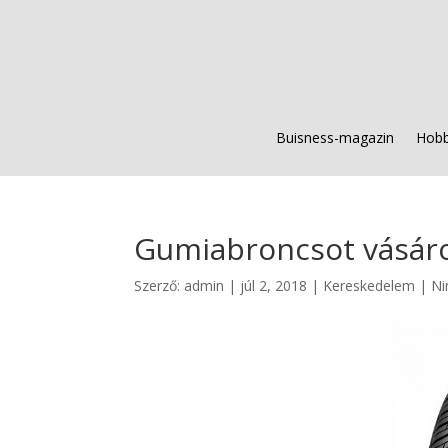
Buisness-magazin
Hobb
Gumiabroncsot vásár
Szerző:
admin
|
júl 2, 2018
|
Kereskedelem
|
Ni