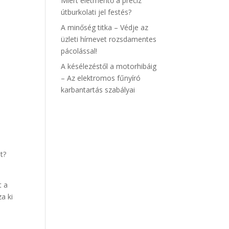
Miért életmentő a precíz
útburkolati jel festés?
A minőség titka – Védje az
üzleti hírnevet rozsdamentes
pácolással!
A késélezéstől a motorhibáig
– Az elektromos fűnyíró
karbantartás szabályai
t?
t a
za ki