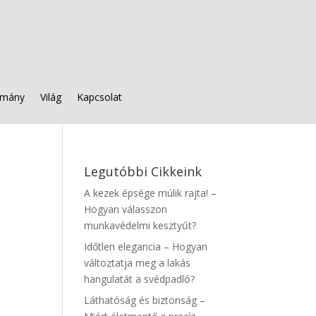
mány
Világ
Kapcsolat
Legutóbbi Cikkeink
A kezek épsége múlik rajta! –
Hogyan válasszon
munkavédelmi kesztyűt?
Időtlen elegancia – Hogyan
változtatja meg a lakás
hangulatát a svédpadló?
Láthatóság és biztonság –