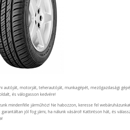
tni autóját, motorját, teherautóját, munkagépét, mezőgazdasági gépé
oldalt, és válogasson kedvére!
zunk mindenféle járműhöz! Ne habozzon, keresse fel webáruházunka
k garantáltan jól fog járni, ha nálunk vásárol! Kattintson hát, és válass
a!