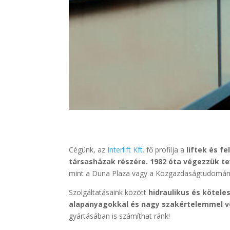
Cégünk, az
Interlift Kft.
fő profilja a
liftek és 
társasházak részére. 1982 óta végezzük t
mint a Duna Plaza vagy a Közgazdaságtudomán
Szolgáltatásaink között
hidraulikus és kötele
alapanyagokkal és nagy szakértelemmel v
gyártásában is számíthat ránk!