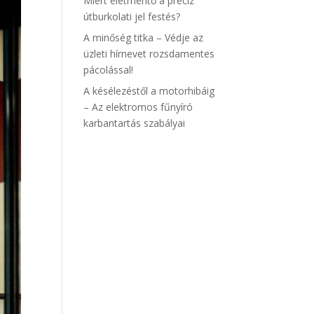
Miért életmentő a precíz
útburkolati jel festés?
A minőség titka – Védje az
üzleti hírnevet rozsdamentes
pácolással!
A késélezéstől a motorhibáig
– Az elektromos fűnyíró
karbantartás szabályai