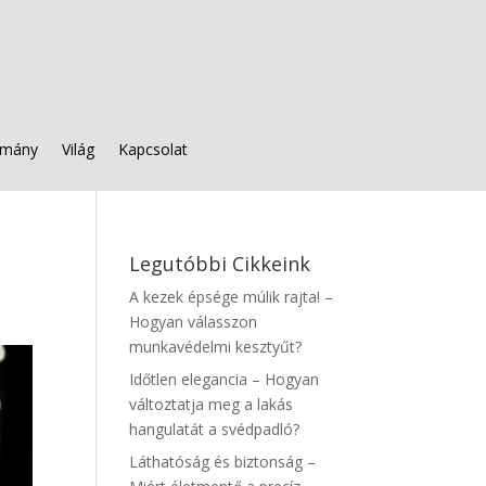
mány
Világ
Kapcsolat
Legutóbbi Cikkeink
A kezek épsége múlik rajta! –
Hogyan válasszon
munkavédelmi kesztyűt?
Időtlen elegancia – Hogyan
változtatja meg a lakás
hangulatát a svédpadló?
Láthatóság és biztonság –