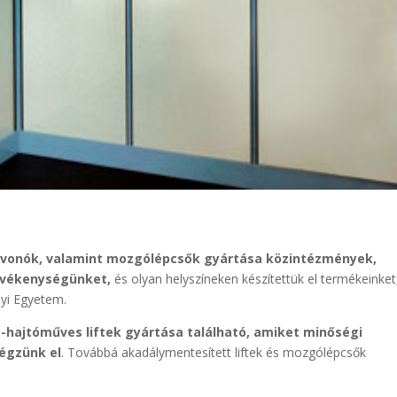
felvonók, valamint mozgólépcsők gyártása közintézmények,
evékenységünket,
és olyan helyszíneken készítettük el termékeinket
yi Egyetem.
s-hajtóműves liftek gyártása található, amiket minőségi
égzünk el
. Továbbá akadálymentesített liftek és mozgólépcsők