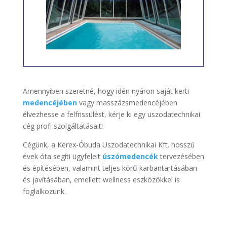
Amennyiben szeretné, hogy idén nyáron saját kerti
medencéjében
vagy masszázsmedencéjében
élvezhesse a felfrissülést, kérje ki egy uszodatechnikai
cég profi szolgáltatásait!
Cégünk, a Kerex-Óbuda Uszodatechnikai Kft. hosszú
évek óta segíti ügyfeleit
úszómedencék
tervezésében
és építésében, valamint teljes körű karbantartásában
és javításában, emellett wellness eszközökkel is
foglalkozunk.