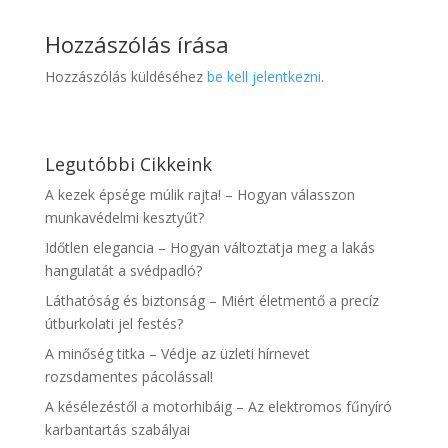
Hozzászólás írása
Hozzászólás küldéséhez
be kell jelentkezni
.
Legutóbbi Cikkeink
A kezek épsége múlik rajta! – Hogyan válasszon
munkavédelmi kesztyűt?
Időtlen elegancia – Hogyan változtatja meg a lakás
hangulatát a svédpadló?
Láthatóság és biztonság – Miért életmentő a precíz
útburkolati jel festés?
A minőség titka – Védje az üzleti hírnevet
rozsdamentes pácolással!
A késélezéstől a motorhibáig – Az elektromos fűnyíró
karbantartás szabályai