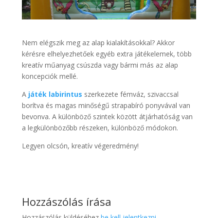
Nem elégszik meg az alap kialakításokkal? Akkor
kérésre elhelyezhetőek egyéb extra játékelemek, több
kreatív műanyag csúszda vagy bármi más az alap
koncepciók mellé.
A
játék labirintus
szerkezete fémváz, szivaccsal
borítva és magas minőségű strapabíró ponyvával van
bevonva. A különböző szintek között átjárhatóság van
a legkülönbözőbb részeken, különböző módokon.
Legyen olcsón, kreatív végeredmény!
Hozzászólás írása
Hozzászólás küldéséhez
be kell jelentkezni
.