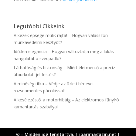
Legutóbbi Cikkeink
A kezek épsége múlik rajta! – Hogyan válasszon
munkavédelmi kesztyűt?
Időtlen elegancia – Hogyan változtatja meg a lakás
hangulatát a svédpadló?
Láthatóság és biztonság – Miért életmentő a precíz
útburkolati jel festés?
A minőség titka – Védje az üzleti hírnevet
rozsdamentes pácolással!
A késélezéstől a motorhibáig – Az elektromos fűnyíró
karbantartás szabályai
© – Minden jog fenntartva. | iparimagazin.net |