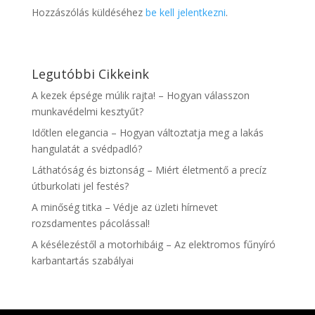
Hozzászólás küldéséhez
be kell jelentkezni
.
Legutóbbi Cikkeink
A kezek épsége múlik rajta! – Hogyan válasszon
munkavédelmi kesztyűt?
Időtlen elegancia – Hogyan változtatja meg a lakás
hangulatát a svédpadló?
Láthatóság és biztonság – Miért életmentő a precíz
útburkolati jel festés?
A minőség titka – Védje az üzleti hírnevet
rozsdamentes pácolással!
A késélezéstől a motorhibáig – Az elektromos fűnyíró
karbantartás szabályai