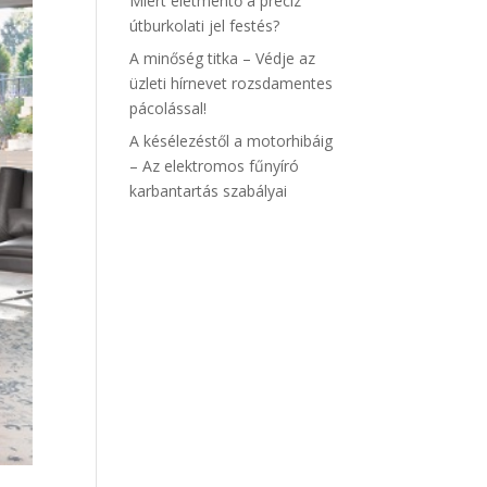
Miért életmentő a precíz
útburkolati jel festés?
A minőség titka – Védje az
üzleti hírnevet rozsdamentes
pácolással!
A késélezéstől a motorhibáig
– Az elektromos fűnyíró
karbantartás szabályai