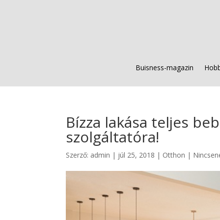
Buisness-magazin
Hobb
Bízza lakása teljes be
szolgáltatóra!
Szerző:
admin
|
júl 25, 2018
|
Otthon
|
Nincsen