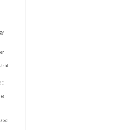
gy
ten
zását
 3D
sét,
jából