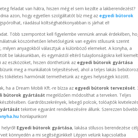
eteg feladat van hátra, hiszen még el sem kezdte a lakberendezést?
odnia azon, hogy egyetlen szolgáltatót bíz meg az
egyedi bútorok
egspórolhat, ráadásul költséghatékonyabban is járhat el!
ladat. Több szempontot kell figyelembe vennünk annak érdekében, ho
ínálatnak köszönhetően lehetőségünk van egyéni stílusunk szerint
y, milyen anyagokból választjuk a különböző elemeket. A konyha, a
ölt be lakásunkban, és egymástól eltérő tulajdonságokra kell kiemel
 az eszközöket, hiszen dönthetünk az
egyedi bútorok gyártása
tót bízunk meg a munkálatok teljesítésével, ahol a teljes lakás bebútoro
g, és tökéletes harmóniát termethetünk az egyes helyiségek között.
, ha a Dream Mobili Kft.-re bízza az
egyedi bútorok tervezését
.
i bútorok gyártását
megelőzően módosíthat a terveken. Teljes
lkészítésében. Gardróbszekrények, lebegő polcok, tolóajtók kivitelezé
gyártását
tekintve egyaránt rendelkezésére állunk. Szerezzen bővebb
onyha.hu
honlapunkon!
 helyről!
Egyedi bútorok gyártása
, lakása stílusos berendezése cél
rveit könnyedén a mi segítségünkkel! Lépjen velünk kapcsolatba