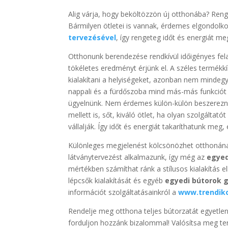
Alig várja, hogy beköltözzön új otthonába? Reng
Bármilyen ötletei is vannak, érdemes elgondolk
tervezésével
, így rengeteg időt és energiát m
Otthonunk berendezése rendkívül időigényes fe
tökéletes eredményt érjünk el. A széles termékk
kialakítani a helyiségeket, azonban nem mindeg
nappali és a fürdőszoba mind más-más funkciót t
ügyelnünk. Nem érdemes külön-külön beszerezni
mellett is, sőt, kiváló ötlet, ha olyan szolgálta
vállalják. Így időt és energiát takaríthatunk me
Különleges megjelenést kölcsönözhet otthonának
látványtervezést alkalmazunk, így még az
egyed
mértékben számíthat ránk a stílusos kialakítás e
lépcsők kialakítását és egyéb
egyedi bútorok 
információt szolgáltatásainkról a
www.trendik
Rendelje meg otthona teljes bútorzatát egyetlen
forduljon hozzánk bizalommal! Valósítsa meg te