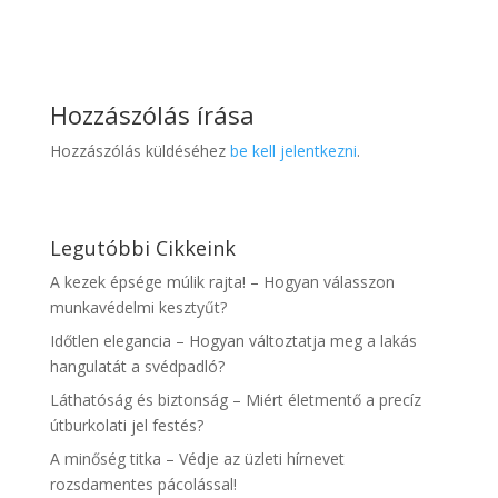
Hozzászólás írása
Hozzászólás küldéséhez
be kell jelentkezni
.
Legutóbbi Cikkeink
A kezek épsége múlik rajta! – Hogyan válasszon
munkavédelmi kesztyűt?
Időtlen elegancia – Hogyan változtatja meg a lakás
hangulatát a svédpadló?
Láthatóság és biztonság – Miért életmentő a precíz
útburkolati jel festés?
A minőség titka – Védje az üzleti hírnevet
rozsdamentes pácolással!