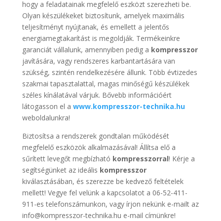
hogy a feladatainak megfelelő eszközt szerezheti be.
Olyan készülékeket biztosítunk, amelyek maximális
teljesítményt nyújtanak, és emellett a jelentős
energiamegtakarítást is megoldják. Termékeinkre
garanciát vállalunk, amennyiben pedig a
kompresszor
javítására, vagy rendszeres karbantartására van
szükség, szintén rendelkezésére állunk. Több évtizedes
szakmai tapasztalattal, magas minőségű készülékek
széles kínálatával várjuk. Bővebb információért
látogasson el a
www.kompresszor-technika.hu
weboldalunkra!
Biztosítsa a rendszerek gondtalan működését
megfelelő eszközök alkalmazásával! Állítsa elő a
sűrített levegőt megbízható
kompresszorral
! Kérje a
segítségünket az ideális
kompresszor
kiválasztásában, és szerezze be kedvező feltételek
mellett! Vegye fel velünk a kapcsolatot a 06-52-411-
911-es telefonszámunkon, vagy írjon nekünk e-mailt az
info@kompresszor-technika.hu e-mail címünkre!