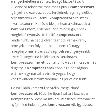
elengedhetetlen a sűrített levegő biztosítása. A
különböző feladatok más-más típusú
kompresszort
igényelnek, ezért az adott területnek legmegfelelőbb
teljesítményű és üzemű
kompresszort
célszerű
kiválasztanunk. Ha rövid ideig, ritkán alkalmazzuk a
kompresszor
t, érdemes jobb minőségű, ennek
megfelelő nyomást biztosító
kompresszort
rendelnünk, ha pedig olyan teendők várnak ránk,
amelyek során folyamatos, de nem túl nagy
levegőnyomásra van szükség, célszerű igényesebb
kivitelű, kiegészítő kellékeket is tartalmazó
kompresszor
mellett döntenünk. A spirál-, csavar-, és
dugattyús
kompresszorok
több tulajdonságban
eltérnek egymástól, ezért lényeges, hogy
körültekintően informálódjunk, és jól válasszunk.
Hosszú időn keresztül helytálló, megbízható
kompresszorok
többféle típusával találkozhat a
Kompresszor-Technika Kft.-nél. Részletes információt
nyújtunk minden egyes
kompresszorról
, így biztos,