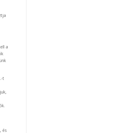
ztja
ell a
ók
ünk
.-t
juk,
ók.
t
, és