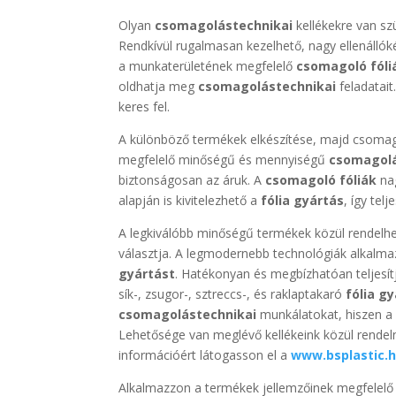
Olyan
csomagolástechnikai
kellékekre van s
Rendkívül rugalmasan kezelhető, nagy ellenállók
a munkaterületének megfelelő
csomagoló fóli
oldhatja meg
csomagolástechnikai
feladatai
keres fel.
A különböző termékek elkészítése, majd csomago
megfelelő minőségű és mennyiségű
csomagol
biztonságosan az áruk. A
csomagoló fóliák
nag
alapján is kivitelezhető a
fólia gyártás
, így te
A legkiválóbb minőségű termékek közül rendelhe
választja. A legmodernebb technológiák alkalma
gyártást
. Hatékonyan és megbízhatóan teljesítj
sík-, zsugor-, sztreccs-, és raklaptakaró
fólia g
csomagolástechnikai
munkálatokat, hiszen a
Lehetősége van meglévő kellékeink közül rendel
információért látogasson el a
www.bsplastic.
Alkalmazzon a termékek jellemzőinek megfelel