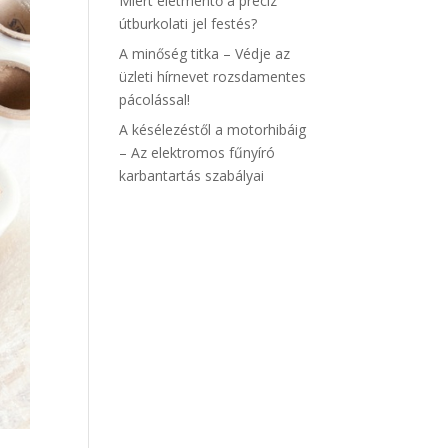
Miért életmentő a precíz
útburkolati jel festés?
A minőség titka – Védje az
üzleti hírnevet rozsdamentes
pácolással!
A késélezéstől a motorhibáig
– Az elektromos fűnyíró
karbantartás szabályai