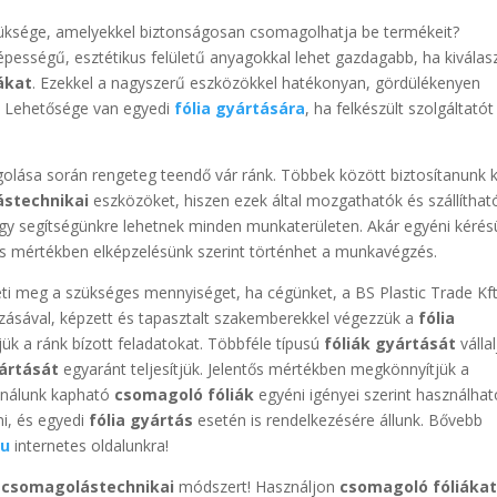
züksége, amelyekkel biztonságosan csomagolhatja be termékeit?
épességű, esztétikus felületű anyagokkal lehet gazdagabb, ha kiválas
ákat
. Ezekkel a nagyszerű eszközökkel hatékonyan, gördülékenyen
t. Lehetősége van egyedi
fólia gyártására
, ha felkészült szolgáltatót
lása során rengeteg teendő vár ránk. Többek között biztosítanunk k
ástechnikai
eszközöket, hiszen ezek által mozgathatók és szállíthat
y segítségünkre lehetnek minden munkaterületen. Akár egyéni kérés
ljes mértékben elképzelésünk szerint történhet a munkavégzés.
ti meg a szükséges mennyiséget, ha cégünket, a BS Plastic Trade Kft
zásával, képzett és tapasztalt szakemberekkel végezzük a
fólia
ük a ránk bízott feladatokat. Többféle típusú
fóliák gyártását
vállal
yártását
egyaránt teljesítjük. Jelentős mértékben megkönnyítjük a
 nálunk kapható
csomagoló fóliák
egyéni igényei szerint használhat
ni, és egyedi
fólia gyártás
esetén is rendelkezésére állunk. Bővebb
hu
internetes oldalunkra!
ő
csomagolástechnikai
módszert! Használjon
csomagoló fóliáka