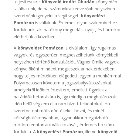
teljesítésükre.
Könyvelő irodát Óbudán
könnyedén
találhatunk, de ha számunkra kedvezőbb helyszínen
szeretnénk igényelni a segítséget,
könyvelést
Pomázon
is vállalnak. Érdemes olyan szakemberhez
fordulnunk, aki hatékony megoldást nyújt, és bármikor
elérhetjük a közelben.
A
könyvelést Pomázon
is elvállalom, így rugalmas
vagyok, és egyszerűen megbeszélhetünk környékbeli
helyszínen történő konzultációt. Vágner Emília vagyok,
könyvelőként mindent megteszek annak érdekében,
hogy teljes mértékben elégedett legyen a munkámmal.
Folyamatosan követem a jogszabályváltozásokat,
amelyekről időben értesítem, emellett ügyelek a
határidők betartására is, így mindig a meghatározott
időn belül végzem el a rám bízott feladatokat. Ha
szeretne optimális döntéseket hozni, és minél
költséghatékonyabban, ugyanakkor megbízható
módon fenntartani vállalkozását, érdemes hozzám
fordulnia. A
könyvelést Pomázon
, illetve
könyvelő