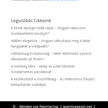
Legutóbbi Cikkeink
A kezek épsége múlik rajta! – Hogyan válasszon
munkavédelmi kesztyűt?
Időtlen elegancia – Hogyan változtatja meg a lakás
hangulatát a svédpadló?
Láthatóság és biztonság – Miért életmentő a precíz
útburkolati jel festés?
A minőség titka – Védje az üzleti hírnevet
rozsdamentes pácolással!
A késélezéstől a motorhibáig – Az elektromos fűnyíró
karbantartás szabályai
© – Minden jog fenntartva. | iparimagazin.net |