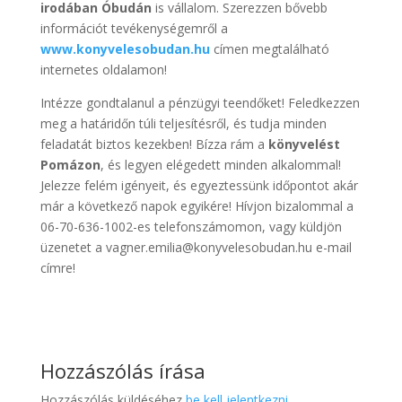
irodában Óbudán
is vállalom. Szerezzen bővebb
információt tevékenységemről a
www.konyvelesobudan.hu
címen megtalálható
internetes oldalamon!
Intézze gondtalanul a pénzügyi teendőket! Feledkezzen
meg a határidőn túli teljesítésről, és tudja minden
feladatát biztos kezekben! Bízza rám a
könyvelést
Pomázon
, és legyen elégedett minden alkalommal!
Jelezze felém igényeit, és egyeztessünk időpontot akár
már a következő napok egyikére! Hívjon bizalommal a
06-70-636-1002-es telefonszámomon, vagy küldjön
üzenetet a vagner.emilia@konyvelesobudan.hu e-mail
címre!
Hozzászólás írása
Hozzászólás küldéséhez
be kell jelentkezni
.