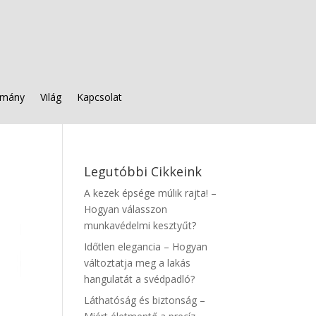
mány
Világ
Kapcsolat
Legutóbbi Cikkeink
A kezek épsége múlik rajta! –
Hogyan válasszon
munkavédelmi kesztyűt?
Időtlen elegancia – Hogyan
változtatja meg a lakás
hangulatát a svédpadló?
Láthatóság és biztonság –