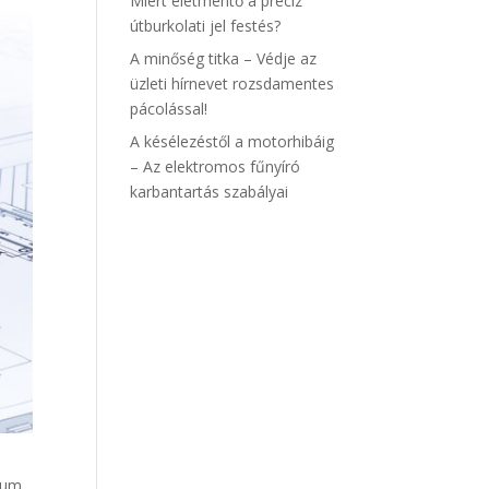
Miért életmentő a precíz
útburkolati jel festés?
A minőség titka – Védje az
üzleti hírnevet rozsdamentes
pácolással!
A késélezéstől a motorhibáig
– Az elektromos fűnyíró
karbantartás szabályai
ium