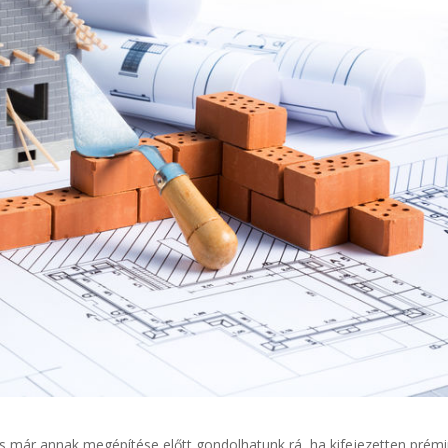
s már annak megépítése előtt gondolhatunk rá, ha kifejezetten prém