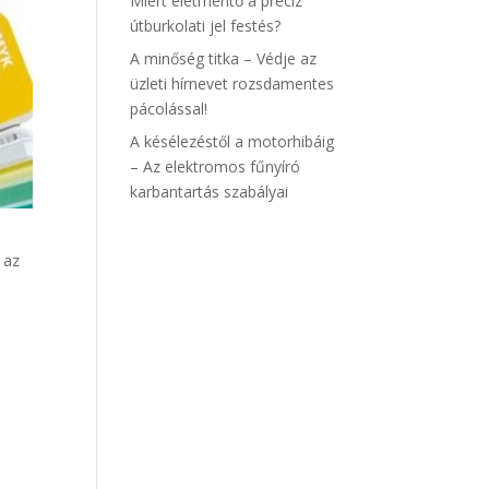
Miért életmentő a precíz
útburkolati jel festés?
A minőség titka – Védje az
üzleti hírnevet rozsdamentes
pácolással!
A késélezéstől a motorhibáig
– Az elektromos fűnyíró
karbantartás szabályai
 az