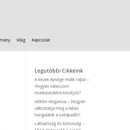
mány
Világ
Kapcsolat
Legutóbbi Cikkeink
A kezek épsége múlik rajta! –
Hogyan válasszon
munkavédelmi kesztyűt?
Időtlen elegancia – Hogyan
változtatja meg a lakás
hangulatát a svédpadló?
Láthatóság és biztonság –