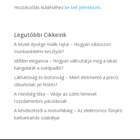
Hozzászólás küldéséhez
be kell jelentkezni
.
Legutóbbi Cikkeink
A kezek épsége múlik rajta! – Hogyan válasszon
munkavédelmi kesztyűt?
Időtlen elegancia – Hogyan változtatja meg a lakás
hangulatát a svédpadló?
Láthatóság és biztonság – Miért életmentő a precíz
útburkolati jel festés?
A minőség titka – Védje az üzleti hírnevet
rozsdamentes pácolással!
A késélezéstől a motorhibáig – Az elektromos fűnyíró
karbantartás szabályai