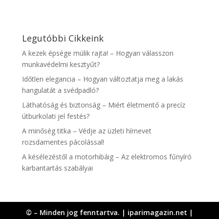
Legutóbbi Cikkeink
A kezek épsége múlik rajta! – Hogyan válasszon
munkavédelmi kesztyűt?
Időtlen elegancia – Hogyan változtatja meg a lakás
hangulatát a svédpadló?
Láthatóság és biztonság – Miért életmentő a precíz
útburkolati jel festés?
A minőség titka – Védje az üzleti hírnevet
rozsdamentes pácolással!
A késélezéstől a motorhibáig – Az elektromos fűnyíró
karbantartás szabályai
© – Minden jog fenntartva. | iparimagazin.net |