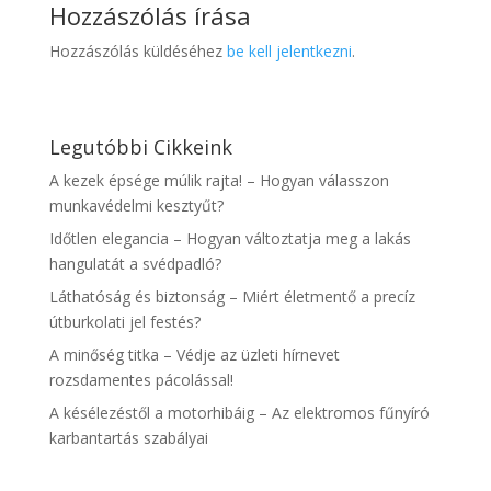
Hozzászólás írása
Hozzászólás küldéséhez
be kell jelentkezni
.
Legutóbbi Cikkeink
A kezek épsége múlik rajta! – Hogyan válasszon
munkavédelmi kesztyűt?
Időtlen elegancia – Hogyan változtatja meg a lakás
hangulatát a svédpadló?
Láthatóság és biztonság – Miért életmentő a precíz
útburkolati jel festés?
A minőség titka – Védje az üzleti hírnevet
rozsdamentes pácolással!
A késélezéstől a motorhibáig – Az elektromos fűnyíró
karbantartás szabályai