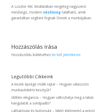
A Lüszter Kkt. kínálatában rengeteg nagyszerű
minőségű, modern
nézőüveg
található, amik
garantáltan segíteni fognak Önnek a munkájában.
Hozzászólás írása
Hozzászólás küldéséhez
be kell jelentkezni
.
Legutóbbi Cikkeink
A kezek épsége múlik rajta! – Hogyan válasszon
munkavédelmi kesztyűt?
Időtlen elegancia – Hogyan változtatja meg a lakás
hangulatát a svédpadló?
Láthatóság és biztonság – Miért életmentő a precíz