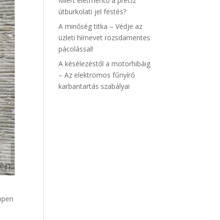
Miért életmentő a precíz
útburkolati jel festés?
A minőség titka – Védje az
üzleti hírnevet rozsdamentes
pácolással!
A késélezéstől a motorhibáig
– Az elektromos fűnyíró
karbantartás szabályai
éppen