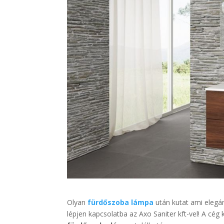
Olyan
fürdőszoba lámpa
után kutat ami elegá
lépjen kapcsolatba az Axo Saniter kft-vel! A c