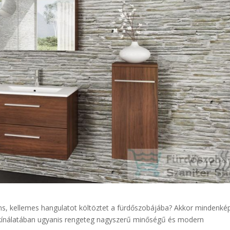
ns, kellemes hangulatot költöztet a fürdőszobájába? Akkor mindenk
ég kínálatában ugyanis rengeteg nagyszerű minőségű és modern