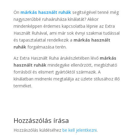
Ön
márkás használt ruhák
segítségével tenné még
nagyszerűbbé ruhaáruháza kínálatát? Akkor
mindenképpen érdemes kapcsolatba lépnie az Extra
Használt Ruhával, ami már sok évnyi szakmai tudással
és tapasztalattal rendelkezik a
márkás használt
ruhák
forgalmazása terén.
Az Extra Használt Ruha árukészletében lévő
márkás
használt ruhák
mindegyike ellenőrzött, megbízható
forrásból és elismert gyártóktól származik. A
kínálatban midnenki megtalálja az üzlete stílusához illő
terméket.
Hozzászólás írása
Hozzászólás küldéséhez
be kell jelentkezni
.