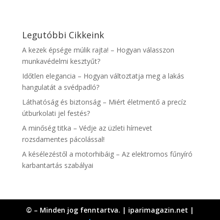
Legutóbbi Cikkeink
A kezek épsége múlik rajta! – Hogyan válasszon
munkavédelmi kesztyűt?
Időtlen elegancia – Hogyan változtatja meg a lakás
hangulatát a svédpadló?
Láthatóság és biztonság – Miért életmentő a precíz
útburkolati jel festés?
A minőség titka – Védje az üzleti hírnevet
rozsdamentes pácolással!
A késélezéstől a motorhibáig – Az elektromos fűnyíró
karbantartás szabályai
© – Minden jog fenntartva. | iparimagazin.net |