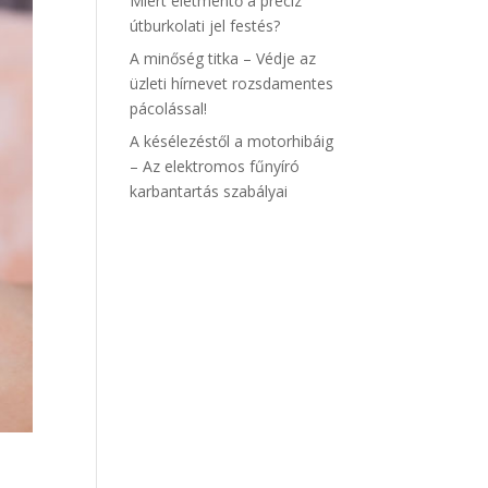
Miért életmentő a precíz
útburkolati jel festés?
A minőség titka – Védje az
üzleti hírnevet rozsdamentes
pácolással!
A késélezéstől a motorhibáig
– Az elektromos fűnyíró
karbantartás szabályai