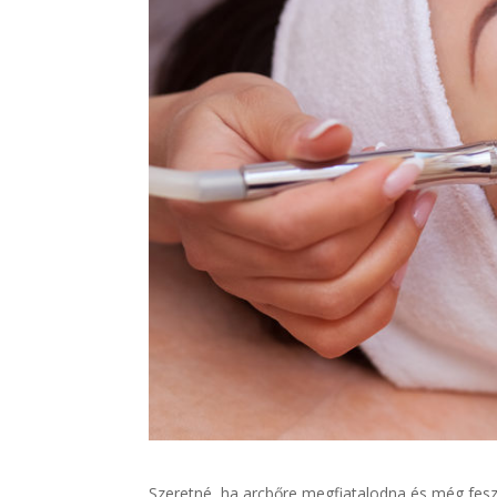
Szeretné, ha arcbőre megfiatalodna és még fesz