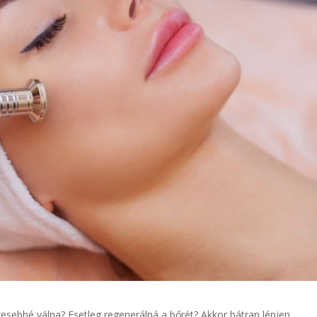
esebbé válna? Esetleg regenerálná a bőrét? Akkor bátran lépjen