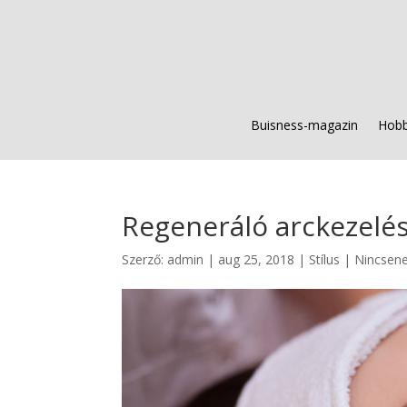
Buisness-magazin
Hobb
Regeneráló arckezelé
Szerző:
admin
|
aug 25, 2018
|
Stílus
|
Nincsen