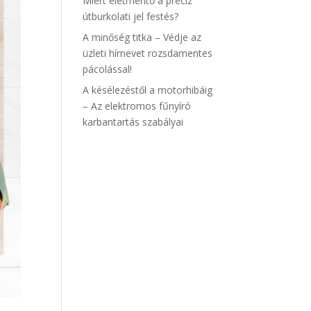
Miért életmentő a precíz
útburkolati jel festés?
A minőség titka – Védje az
üzleti hírnevet rozsdamentes
pácolással!
A késélezéstől a motorhibáig
– Az elektromos fűnyíró
karbantartás szabályai