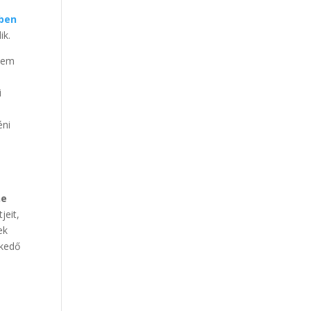
vben
ik.
 nem
i
éni
ne
jeit,
ek
lkedő