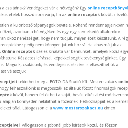
ön a családnak? Vendégeket vár a hétvégén? Egy
online receptköny
tikus ételek hosszú sora várja, ha az
online receptek
között nézelőd
tetlen a különböző tápanyagok bevitele. Rohanó mindennapjainkban
p főzni, azonban a hétvégéken és egy-egy kiemelkedő alkalomkor
an okoz nehézséget, hogy nem tudjuk, milyen ételt készítsünk. A rég
j receptekhez pedig nem könnyen jutunk hozzá. Ha kihasználjuk az
k.
Online receptek
széles kínálata vár bennünket, amelyek közül egy
íthatunk. Részletes leírással, képekkel segítik tevékenységünket. Egy
k. Magunk, családunk, és vendégeink részére is elkészíthetjük a
st választjuk.
eceptjeit
tekintheti meg a FOTO-DA Stúdió Kft. Mesterszakács
onli
 hogy felhasználóink is megosszák az általuk főzött finomságok recept
ceptek
közül, hanem feltöltheti a saját, bevált elkészítési módszerein
k
alapján könnyedén nekiláthat a főzésnek. Hétköznapjait és a kieme
eleket tálal. Látogasson el a
www.mesterszakacs.eu
címen
ceptjeivel
! Válogasson a jobbnál jobb leírások közül, és főzzön