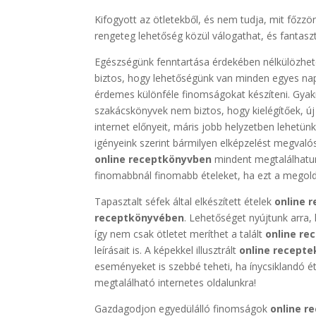
Kifogyott az ötletekből, és nem tudja, mit főzz
rengeteg lehetőség közül válogathat, és fantasz
Egészségünk fenntartása érdekében nélkülözhe
biztos, hogy lehetőségünk van minden egyes na
érdemes különféle finomságokat készíteni. Gyakr
szakácskönyvek nem biztos, hogy kielégítőek, ú
internet előnyeit, máris jobb helyzetben lehetün
igényeink szerint bármilyen elképzelést megvalós
online receptkönyvben
mindent megtalálhatun
finomabbnál finomabb ételeket, ha ezt a megoldá
Tapasztalt séfek által elkészített ételek
online r
receptkönyvében
. Lehetőséget nyújtunk arra,
így nem csak ötletet meríthet a talált
online re
leírásait is. A képekkel illusztrált
online recepte
eseményeket is szebbé teheti, ha ínycsiklandó ét
megtalálható internetes oldalunkra!
Gazdagodjon egyedülálló finomságok
online re