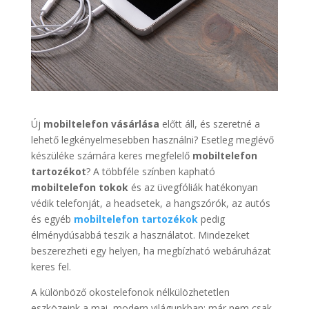
Új
mobiltelefon vásárlása
előtt áll, és szeretné a
lehető legkényelmesebben használni? Esetleg meglévő
készüléke számára keres megfelelő
mobiltelefon
tartozékot
? A többféle színben kapható
mobiltelefon tokok
és az üvegfóliák hatékonyan
védik telefonját, a headsetek, a hangszórók, az autós
és egyéb
mobiltelefon tartozékok
pedig
élménydúsabbá teszik a használatot. Mindezeket
beszerezheti egy helyen, ha megbízható webáruházat
keres fel.
A különböző okostelefonok nélkülözhetetlen
eszközeink a mai, modern világunkban; már nem csak