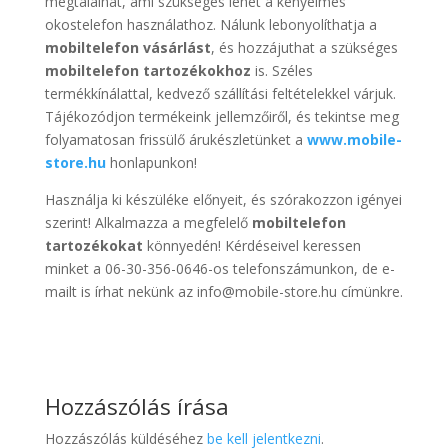
megtalálhat, ami szükséges lehet a kényelmes
okostelefon használathoz. Nálunk lebonyolíthatja a
mobiltelefon vásárlást
, és hozzájuthat a szükséges
mobiltelefon tartozékokhoz
is. Széles
termékkínálattal, kedvező szállítási feltételekkel várjuk.
Tájékozódjon termékeink jellemzőiről, és tekintse meg
folyamatosan frissülő árukészletünket a
www.mobile-
store.hu
honlapunkon!
Használja ki készüléke előnyeit, és szórakozzon igényei
szerint! Alkalmazza a megfelelő
mobiltelefon
tartozékokat
könnyedén! Kérdéseivel keressen
minket a 06-30-356-0646-os telefonszámunkon, de e-
mailt is írhat nekünk az info@mobile-store.hu címünkre.
Hozzászólás írása
Hozzászólás küldéséhez
be kell jelentkezni
.