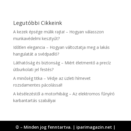
Legutóbbi Cikkeink
A kezek épsége múlik rajta! – Hogyan válasszon
munkavédelmi kesztyűt?
Időtlen elegancia – Hogyan változtatja meg a lakás
hangulatát a svédpadló?
Láthatóság és biztonság – Miért életmentő a precíz
útburkolati jel festés?
A minőség titka – Védje az üzleti hírnevet
rozsdamentes pácolással!
A késélezéstől a motorhibáig – Az elektromos fűnyíró
karbantartás szabályai
© – Minden jog fenntartva. | iparimagazin.net |