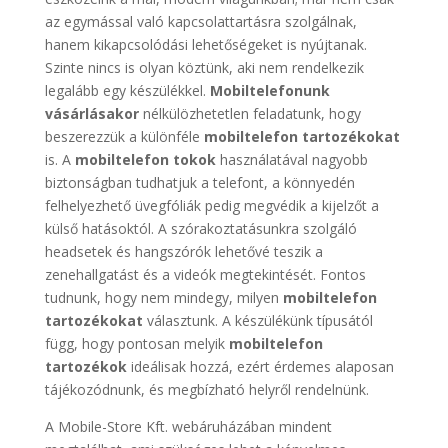
az egymással való kapcsolattartásra szolgálnak,
hanem kikapcsolódási lehetőségeket is nyújtanak.
Szinte nincs is olyan köztünk, aki nem rendelkezik
legalább egy készülékkel.
Mobiltelefonunk
vásárlásakor
nélkülözhetetlen feladatunk, hogy
beszerezzük a különféle
mobiltelefon tartozékokat
is. A
mobiltelefon tokok
használatával nagyobb
biztonságban tudhatjuk a telefont, a könnyedén
felhelyezhető üvegfóliák pedig megvédik a kijelzőt a
külső hatásoktól. A szórakoztatásunkra szolgáló
headsetek és hangszórók lehetővé teszik a
zenehallgatást és a videók megtekintését. Fontos
tudnunk, hogy nem mindegy, milyen
mobiltelefon
tartozékokat
választunk. A készülékünk típusától
függ, hogy pontosan melyik
mobiltelefon
tartozékok
ideálisak hozzá, ezért érdemes alaposan
tájékozódnunk, és megbízható helyről rendelnünk.
A Mobile-Store Kft. webáruházában mindent