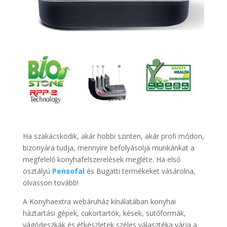
Ha szakácskodik, akár hobbi szinten, akár profi módon,
bizonyára tudja, mennyire befolyásolja munkánkat a
megfelelő konyhafelszerelések megléte. Ha első
osztályú
Pensofal
és Bugatti termékeket vásárolna,
olvasson tovább!
A Konyhaextra webáruház kínálatában konyhai
háztartási gépek, cukortartók, kések, sütőformák,
vágódeszkák és étkészletek széles választéka várja a