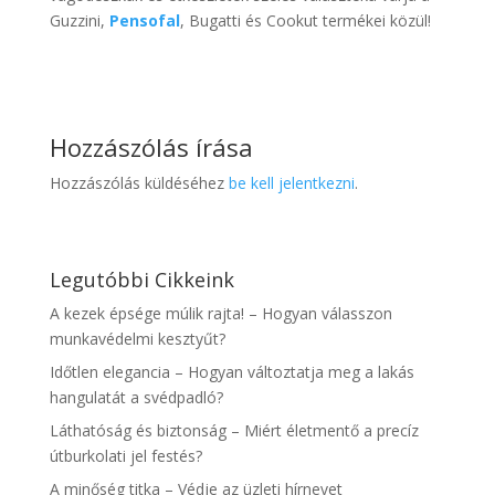
Guzzini,
Pensofal
, Bugatti és Cookut termékei közül!
Hozzászólás írása
Hozzászólás küldéséhez
be kell jelentkezni
.
Legutóbbi Cikkeink
A kezek épsége múlik rajta! – Hogyan válasszon
munkavédelmi kesztyűt?
Időtlen elegancia – Hogyan változtatja meg a lakás
hangulatát a svédpadló?
Láthatóság és biztonság – Miért életmentő a precíz
útburkolati jel festés?
A minőség titka – Védje az üzleti hírnevet