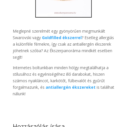
Meglepné szerelmét egy gyönyörűen megmunkált
Swarovski vagy
Goldfilled ékszerrel
? Esetleg allergiás
a különféle fémekre, így csak az antiallergén ékszerek
jöhetnek szóba? Az Ékszerpanoráma mindkét esetben
segít!
Internetes boltunkban minden hölgy megtalálhatja a
stílusához és egyéniségéhez illő darabokat, hiszen
számos nyakláncot, karkötőt, fülbevalót és gyűrűt
forgalmazunk, és
antiallergén ékszereket
is találhat
nálunk!
Hozzászólás írása