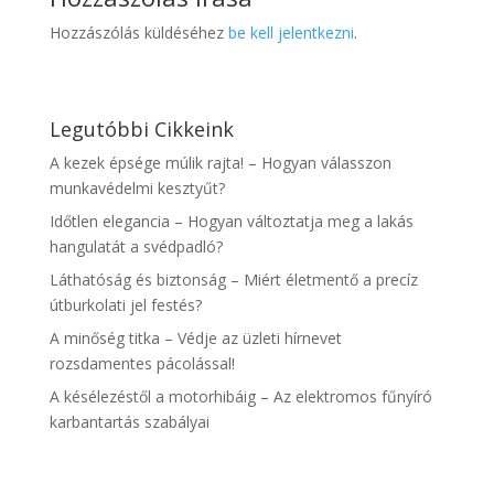
Hozzászólás küldéséhez
be kell jelentkezni
.
Legutóbbi Cikkeink
A kezek épsége múlik rajta! – Hogyan válasszon
munkavédelmi kesztyűt?
Időtlen elegancia – Hogyan változtatja meg a lakás
hangulatát a svédpadló?
Láthatóság és biztonság – Miért életmentő a precíz
útburkolati jel festés?
A minőség titka – Védje az üzleti hírnevet
rozsdamentes pácolással!
A késélezéstől a motorhibáig – Az elektromos fűnyíró
karbantartás szabályai