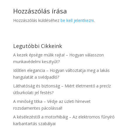
Hozzászólás írása
Hozzászólás küldéséhez
be kell jelentkezni
.
Legutóbbi Cikkeink
A kezek épsége múlik rajta! – Hogyan válasszon
munkavédelmi kesztyűt?
Időtlen elegancia – Hogyan változtatja meg a lakás
hangulatát a svédpadló?
Láthatóság és biztonság – Miért életmentő a precíz
útburkolati jel festés?
A minőség titka – Védje az üzleti hírnevet
rozsdamentes pácolással!
A késélezéstől a motorhibáig – Az elektromos fűnyíró
karbantartás szabályai