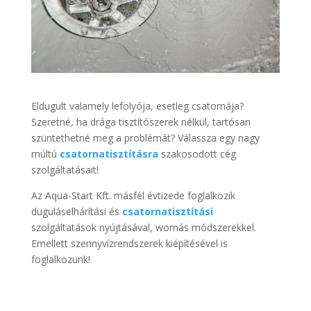
Eldugult valamely lefolyója, esetleg csatornája?
Szeretné, ha drága tisztítószerek nélkül, tartósan
szüntethetné meg a problémát? Válassza egy nagy
múltú
csatornatisztításra
szakosodott cég
szolgáltatásait!
Az Aqua-Start Kft. másfél évtizede foglalkozik
duguláselhárítási és
csatornatisztítási
szolgáltatások nyújtásával, womás módszerekkel.
Emellett szennyvízrendszerek kiépítésével is
foglalkozunk!