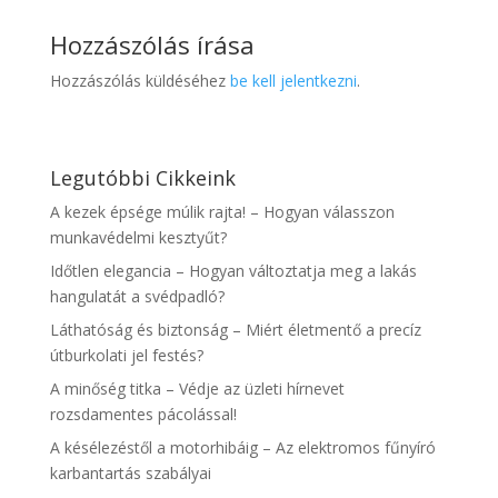
Hozzászólás írása
Hozzászólás küldéséhez
be kell jelentkezni
.
Legutóbbi Cikkeink
A kezek épsége múlik rajta! – Hogyan válasszon
munkavédelmi kesztyűt?
Időtlen elegancia – Hogyan változtatja meg a lakás
hangulatát a svédpadló?
Láthatóság és biztonság – Miért életmentő a precíz
útburkolati jel festés?
A minőség titka – Védje az üzleti hírnevet
rozsdamentes pácolással!
A késélezéstől a motorhibáig – Az elektromos fűnyíró
karbantartás szabályai