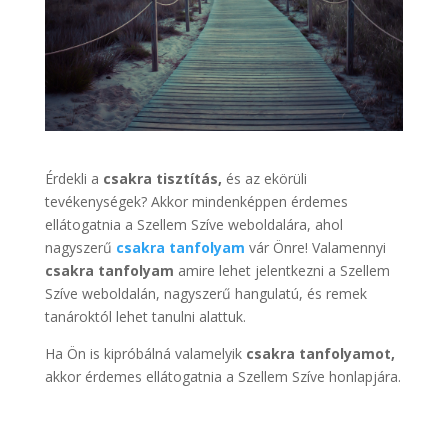
Érdekli a
csakra tisztítás,
és az ekörüli
tevékenységek? Akkor mindenképpen érdemes
ellátogatnia a Szellem Szíve weboldalára, ahol
nagyszerű
csakra tanfolyam
vár Önre! Valamennyi
csakra tanfolyam
amire lehet jelentkezni a Szellem
Szíve weboldalán, nagyszerű hangulatú, és remek
tanároktól lehet tanulni alattuk.
Ha Ön is kipróbálná valamelyik
csakra tanfolyamot,
akkor érdemes ellátogatnia a Szellem Szíve honlapjára.