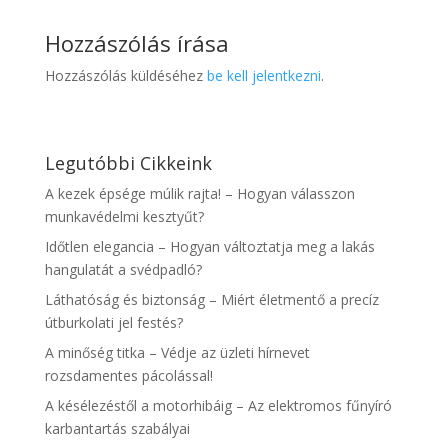
Hozzászólás írása
Hozzászólás küldéséhez
be kell jelentkezni
.
Legutóbbi Cikkeink
A kezek épsége múlik rajta! – Hogyan válasszon
munkavédelmi kesztyűt?
Időtlen elegancia – Hogyan változtatja meg a lakás
hangulatát a svédpadló?
Láthatóság és biztonság – Miért életmentő a precíz
útburkolati jel festés?
A minőség titka – Védje az üzleti hírnevet
rozsdamentes pácolással!
A késélezéstől a motorhibáig – Az elektromos fűnyíró
karbantartás szabályai