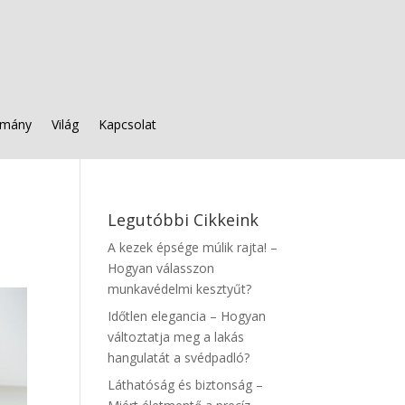
mány
Világ
Kapcsolat
Legutóbbi Cikkeink
A kezek épsége múlik rajta! –
Hogyan válasszon
munkavédelmi kesztyűt?
Időtlen elegancia – Hogyan
változtatja meg a lakás
hangulatát a svédpadló?
Láthatóság és biztonság –