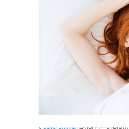
A
matrac vásárlás
nem kell, hogy rendeltetéss