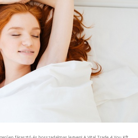
zerűen fárasztó és hosszadalmas legyen! A Vital Trade 4 You Kft.