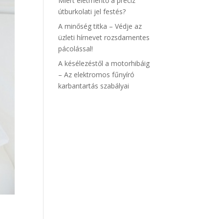
Miért életmentő a precíz
útburkolati jel festés?
A minőség titka – Védje az
üzleti hírnevet rozsdamentes
pácolással!
A késélezéstől a motorhibáig
– Az elektromos fűnyíró
karbantartás szabályai