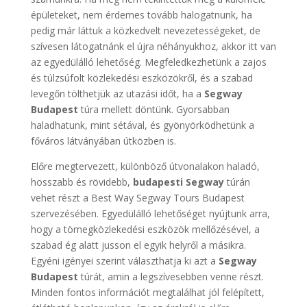
épületeket, nem érdemes tovább halogatnunk, ha
pedig már láttuk a közkedvelt nevezetességeket, de
szívesen látogatnánk el újra néhányukhoz, akkor itt van
az egyedülálló lehetőség. Megfeledkezhetünk a zajos
és túlzsúfolt közlekedési eszközökről, és a szabad
levegőn tölthetjük az utazási időt, ha a
Segway
Budapest
túra mellett döntünk. Gyorsabban
haladhatunk, mint sétával, és gyönyörködhetünk a
főváros látványában útközben is.
Előre megtervezett, különböző útvonalakon haladó,
hosszabb és rövidebb,
budapesti
Segway
túrán
vehet részt a Best Way Segway Tours Budapest
szervezésében. Egyedülálló lehetőséget nyújtunk arra,
hogy a tömegközlekedési eszközök mellőzésével, a
szabad ég alatt jusson el egyik helyről a másikra.
Egyéni igényei szerint választhatja ki azt a
Segway
Budapest
túrát, amin a legszívesebben venne részt.
Minden fontos információt megtalálhat jól felépített,