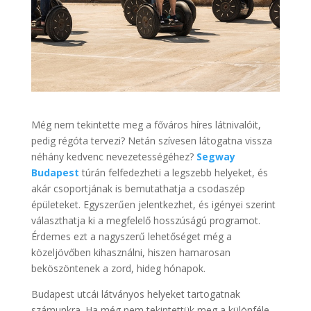
Még nem tekintette meg a főváros híres látnivalóit,
pedig régóta tervezi? Netán szívesen látogatna vissza
néhány kedvenc nevezetességéhez?
Segway
Budapest
túrán felfedezheti a legszebb helyeket, és
akár csoportjának is bemutathatja a csodaszép
épületeket. Egyszerűen jelentkezhet, és igényei szerint
választhatja ki a megfelelő hosszúságú programot.
Érdemes ezt a nagyszerű lehetőséget még a
közeljövőben kihasználni, hiszen hamarosan
beköszöntenek a zord, hideg hónapok.
Budapest utcái látványos helyeket tartogatnak
számunkra. Ha még nem tekintettük meg a különféle