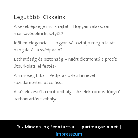
Legutóbbi Cikkeink
A kezek épsége múlik rajta! – Hogyan válasszon
munkavédelmi kesztyűt?
Időtlen elegancia – Hogyan változtatja meg a lakás
hangulatát a svédpadló?
Láthatóság és biztonság – Miért életmentő a precíz
útburkolati jel festés?
A minőség titka – Védje az üzleti hírnevet
rozsdamentes pácolással!
A késélezéstől a motorhibáig – Az elektromos fűnyíró
karbantartás szabályai
© – Minden jog fenntartva. | iparimagazin.net |
Impresszum