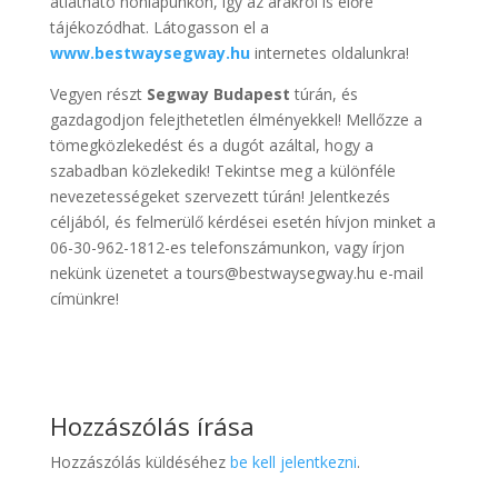
átlátható honlapunkon, így az árakról is előre
tájékozódhat. Látogasson el a
www.bestwaysegway.hu
internetes oldalunkra!
Vegyen részt
Segway Budapest
túrán, és
gazdagodjon felejthetetlen élményekkel! Mellőzze a
tömegközlekedést és a dugót azáltal, hogy a
szabadban közlekedik! Tekintse meg a különféle
nevezetességeket szervezett túrán! Jelentkezés
céljából, és felmerülő kérdései esetén hívjon minket a
06-30-962-1812-es telefonszámunkon, vagy írjon
nekünk üzenetet a tours@bestwaysegway.hu e-mail
címünkre!
Hozzászólás írása
Hozzászólás küldéséhez
be kell jelentkezni
.