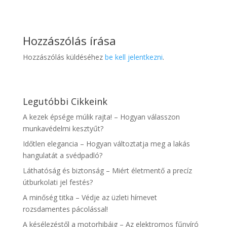
Hozzászólás írása
Hozzászólás küldéséhez
be kell jelentkezni
.
Legutóbbi Cikkeink
A kezek épsége múlik rajta! – Hogyan válasszon
munkavédelmi kesztyűt?
Időtlen elegancia – Hogyan változtatja meg a lakás
hangulatát a svédpadló?
Láthatóság és biztonság – Miért életmentő a precíz
útburkolati jel festés?
A minőség titka – Védje az üzleti hírnevet
rozsdamentes pácolással!
A késélezéstől a motorhibáig – Az elektromos fűnyíró