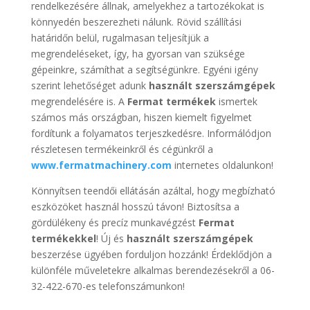
rendelkezésére állnak, amelyekhez a tartozékokat is
könnyedén beszerezheti nálunk. Rövid szállítási
határidőn belül, rugalmasan teljesítjük a
megrendeléseket, így, ha gyorsan van szüksége
gépeinkre, számíthat a segítségünkre. Egyéni igény
szerint lehetőséget adunk
használt szerszámgépek
megrendelésére is. A
Fermat termékek
ismertek
számos más országban, hiszen kiemelt figyelmet
fordítunk a folyamatos terjeszkedésre. Informálódjon
részletesen termékeinkről és cégünkről a
www.fermatmachinery.com
internetes oldalunkon!
Könnyítsen teendői ellátásán azáltal, hogy megbízható
eszközöket használ hosszú távon! Biztosítsa a
gördülékeny és precíz munkavégzést
Fermat
termékekkel
! Új és
használt szerszámgépek
beszerzése ügyében forduljon hozzánk! Érdeklődjön a
különféle műveletekre alkalmas berendezésekről a 06-
32-422-670-es telefonszámunkon!