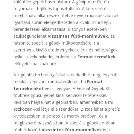
különféle gépek használatára. A gépipar területén
folyamatos fejlődés tapasztalható. A korszerű és
megbízható alkatrészek, illetve egyéb munkaeszközök
gyártása során elengedhetetlen a kiváló minőségű
berendezések alkalmazása. Bizonyos esetekben
szükségünk lehet
vízszintes fúró-maróművek
, és
hasonló, speciális gépek működtetésére. Ha
szeretnénk kiváló eredményeket elérni és nehézségek
nélkül tevékenykedni, érdemes a
Fermat termékek
előnyeit kihasználnunk.
A legújabb technológiákkal ismerkedhet meg, és profi
munkát végezhet munkaterületén, ha
Fermat
termékeinket
veszi igénybe. A Fermat Gépek Kft.
többféle típusú gépet kínál kedvező feltételekkel.
Kiválóan helytállhat a gépiparban, amennyiben a mi
eszközeinkkel látja el a teendőket. Biztos lehet a precíz
kivitelezésben, a pontos és merev orsóban, és a
megbízható használatban. A speciális gépek sorában
többek között
vízszintes fúró-maróművek
is a