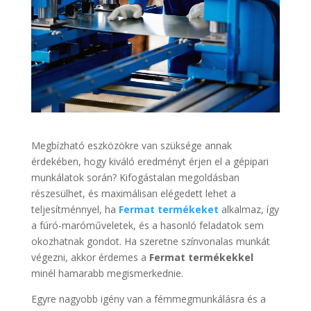
Megbízható eszközökre van szüksége annak
érdekében, hogy kiváló eredményt érjen el a gépipari
munkálatok során? Kifogástalan megoldásban
részesülhet, és maximálisan elégedett lehet a
teljesítménnyel, ha
Fermat termékeket
alkalmaz, így
a fúró-maróműveletek, és a hasonló feladatok sem
okozhatnak gondot. Ha szeretne színvonalas munkát
végezni, akkor érdemes a
Fermat termékekkel
minél hamarabb megismerkednie.
Egyre nagyobb igény van a fémmegmunkálásra és a