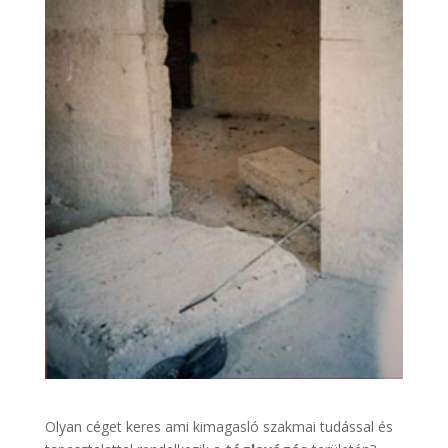
Olyan céget keres ami kimagasló szakmai tudással és