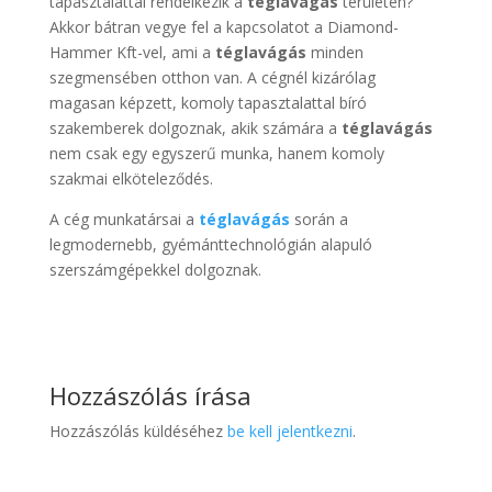
tapasztalattal rendelkezik a
téglavágás
területén?
Akkor bátran vegye fel a kapcsolatot a Diamond-
Hammer Kft-vel, ami a
téglavágás
minden
szegmensében otthon van. A cégnél kizárólag
magasan képzett, komoly tapasztalattal bíró
szakemberek dolgoznak, akik számára a
téglavágás
nem csak egy egyszerű munka, hanem komoly
szakmai elköteleződés.
A cég munkatársai a
téglavágás
során a
legmodernebb, gyémánttechnológián alapuló
szerszámgépekkel dolgoznak.
Hozzászólás írása
Hozzászólás küldéséhez
be kell jelentkezni
.