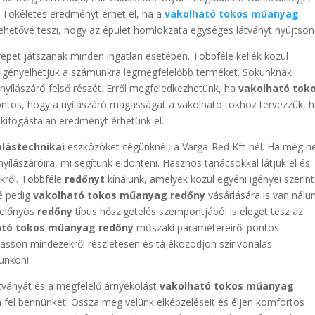
? Tökéletes eredményt érhet el, ha a
vakolható tokos műanyag
 lehetővé teszi, hogy az épület homlokzata egységes látványt nyújtson
epet játszanak minden ingatlan esetében. Többféle kellék közül
t igényelhetjük a számunkra legmegfelelőbb terméket. Sokunknak
 nyílászáró felső részét. Erről megfeledkezhetünk, ha
vakolható tok
 fontos, hogy a nyílászáró magasságát a vakolható tokhoz tervezzük, 
 kifogástalan eredményt érhetünk el.
olástechnikai
eszközöket cégünknél, a Varga-Red Kft-nél. Ha még 
ílászáróira, mi segítünk eldönteni. Hasznos tanácsokkal látjuk el és
ekről. Többféle
redőnyt
kínálunk, amelyek közül egyéni igényei szerint
lé pedig
vakolható tokos műanyag redőny
vásárlására is van nálu
l előnyös
redőny
típus hőszigetelés szempontjából is eleget tesz az
ató tokos műanyag redőny
műszaki paramétereiről pontos
lvasson mindezekről részletesen és tájékozódjon színvonalas
unkon!
tványát és a megfelelő árnyékolást
vakolható tokos műanyag
en fel bennünket! Ossza meg velünk elképzeléseit és éljen komfortos