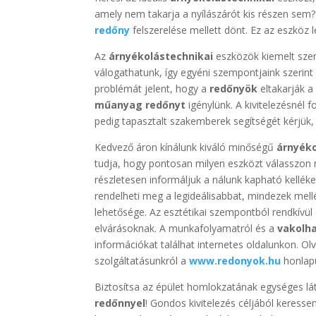
amely nem takarja a nyílászárót kis részen sem
redőny
felszerelése mellett dönt. Ez az eszköz
Az
árnyékolástechnikai
eszközök kiemelt szer
válogathatunk, így egyéni szempontjaink szerin
problémát jelent, hogy a
redőnyök
eltakarják a
műanyag redőnyt
igénylünk. A kivitelezésnél
pedig tapasztalt szakemberek segítségét kérjük,
Kedvező áron kínálunk kiváló minőségű
árnyék
tudja, hogy pontosan milyen eszközt válasszon ny
részletesen informáljuk a nálunk kapható kellék
rendelheti meg a legideálisabbat, mindezek mel
lehetősége. Az esztétikai szempontból rendkívü
elvárásoknak. A munkafolyamatról és a
vakolh
információkat találhat internetes oldalunkon. O
szolgáltatásunkról a
www.redonyok.hu
honlap
Biztosítsa az épület homlokzatának egységes lá
redőnnyel
! Gondos kivitelezés céljából keress