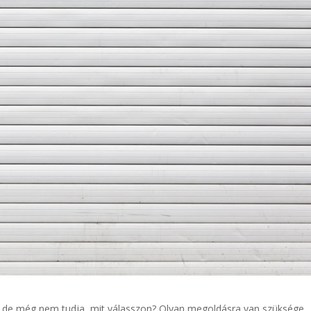
, de még nem tudja, mit válasszon? Olyan megoldásra van szüksége,