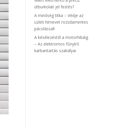
Miért életmentő a precíz
útburkolati jel festés?
A minőség titka – Védje az
üzleti hírnevet rozsdamentes
pácolással!
A késélezéstől a motorhibáig
– Az elektromos fűnyíró
karbantartás szabályai