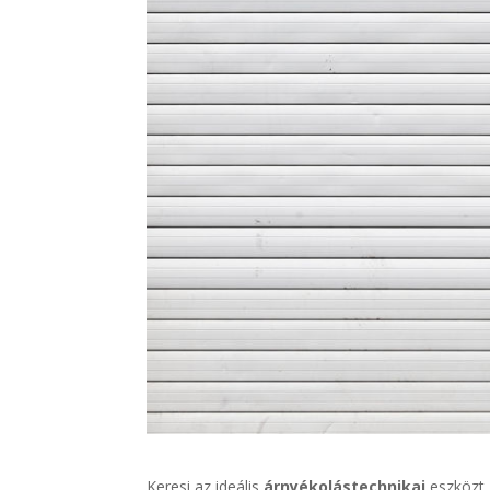
Keresi az ideális
árnyékolástechnikai
eszközt