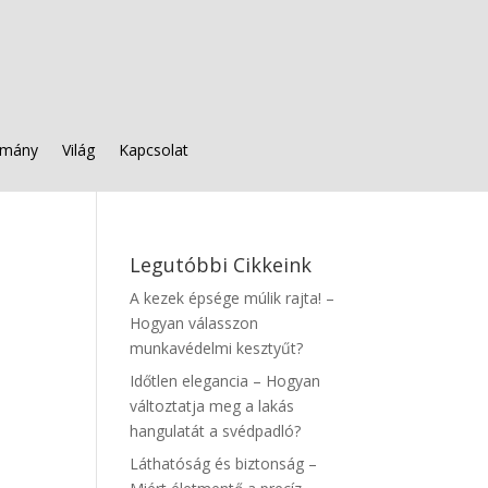
mány
Világ
Kapcsolat
Legutóbbi Cikkeink
A kezek épsége múlik rajta! –
Hogyan válasszon
munkavédelmi kesztyűt?
Időtlen elegancia – Hogyan
változtatja meg a lakás
hangulatát a svédpadló?
Láthatóság és biztonság –