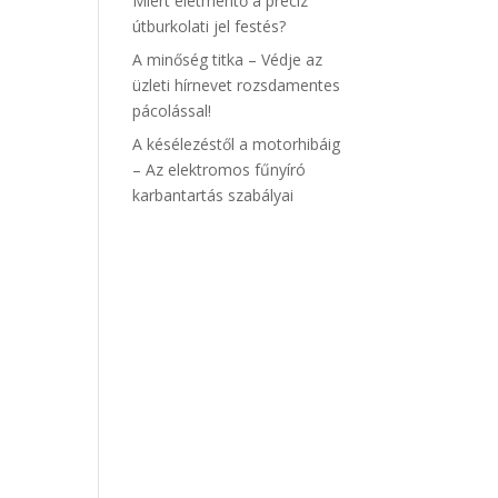
Miért életmentő a precíz
útburkolati jel festés?
A minőség titka – Védje az
üzleti hírnevet rozsdamentes
pácolással!
A késélezéstől a motorhibáig
– Az elektromos fűnyíró
karbantartás szabályai