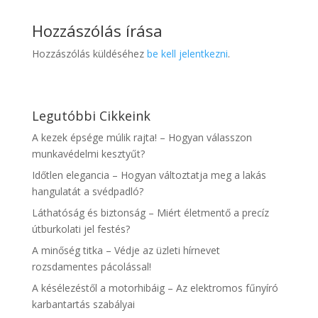
Hozzászólás írása
Hozzászólás küldéséhez
be kell jelentkezni
.
Legutóbbi Cikkeink
A kezek épsége múlik rajta! – Hogyan válasszon
munkavédelmi kesztyűt?
Időtlen elegancia – Hogyan változtatja meg a lakás
hangulatát a svédpadló?
Láthatóság és biztonság – Miért életmentő a precíz
útburkolati jel festés?
A minőség titka – Védje az üzleti hírnevet
rozsdamentes pácolással!
A késélezéstől a motorhibáig – Az elektromos fűnyíró
karbantartás szabályai