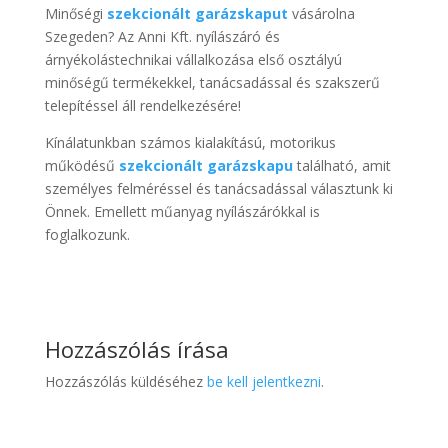
Minőségi
szekcionált garázskaput
vásárolna
Szegeden? Az Anni Kft. nyílászáró és
árnyékolástechnikai vállalkozása első osztályú
minőségű termékekkel, tanácsadással és szakszerű
telepítéssel áll rendelkezésére!
Kínálatunkban számos kialakítású, motorikus
működésű
szekcionált garázskapu
található, amit
személyes felméréssel és tanácsadással választunk ki
Önnek. Emellett műanyag nyílászárókkal is
foglalkozunk.
Hozzászólás írása
Hozzászólás küldéséhez
be kell jelentkezni
.