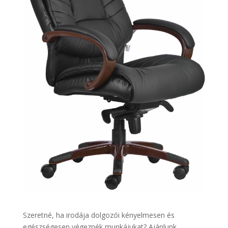
Szeretné, ha irodája dolgozói kényelmesen és
egészségesen végeznék munkájukat? Ajánlunk