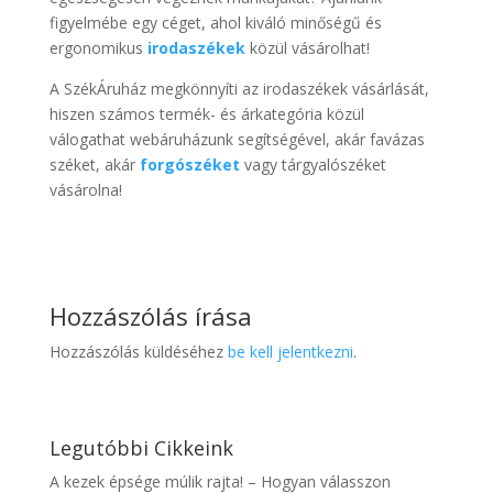
figyelmébe egy céget, ahol kiváló minőségű és
ergonomikus
irodaszékek
közül vásárolhat!
A SzékÁruház megkönnyíti az irodaszékek vásárlását,
hiszen számos termék- és árkategória közül
válogathat webáruházunk segítségével, akár favázas
széket, akár
forgószéket
vagy tárgyalószéket
vásárolna!
Hozzászólás írása
Hozzászólás küldéséhez
be kell jelentkezni
.
Legutóbbi Cikkeink
A kezek épsége múlik rajta! – Hogyan válasszon