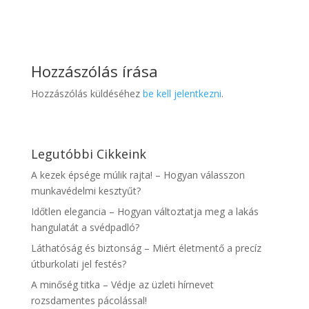
Hozzászólás írása
Hozzászólás küldéséhez
be kell jelentkezni
.
Legutóbbi Cikkeink
A kezek épsége múlik rajta! – Hogyan válasszon
munkavédelmi kesztyűt?
Időtlen elegancia – Hogyan változtatja meg a lakás
hangulatát a svédpadló?
Láthatóság és biztonság – Miért életmentő a precíz
útburkolati jel festés?
A minőség titka – Védje az üzleti hírnevet
rozsdamentes pácolással!