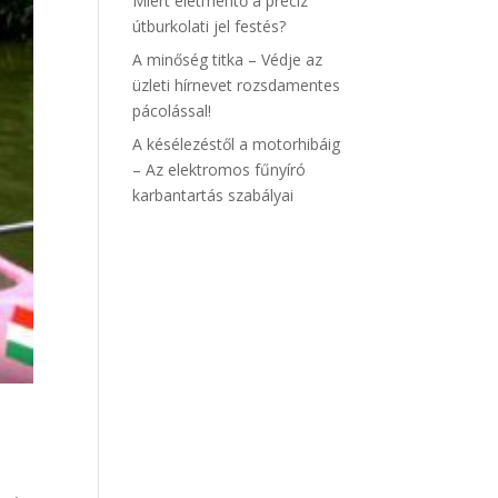
Miért életmentő a precíz
útburkolati jel festés?
A minőség titka – Védje az
üzleti hírnevet rozsdamentes
pácolással!
A késélezéstől a motorhibáig
– Az elektromos fűnyíró
karbantartás szabályai