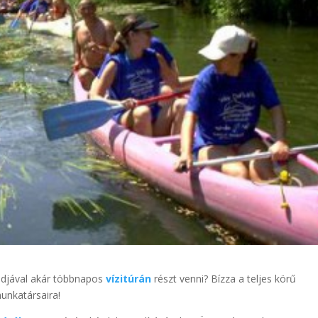
ládjával akár többnapos
vízitúrán
részt venni? Bízza a teljes körű
munkatársaira!