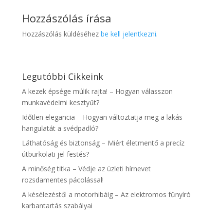
Hozzászólás írása
Hozzászólás küldéséhez
be kell jelentkezni
.
Legutóbbi Cikkeink
A kezek épsége múlik rajta! – Hogyan válasszon
munkavédelmi kesztyűt?
Időtlen elegancia – Hogyan változtatja meg a lakás
hangulatát a svédpadló?
Láthatóság és biztonság – Miért életmentő a precíz
útburkolati jel festés?
A minőség titka – Védje az üzleti hírnevet
rozsdamentes pácolással!
A késélezéstől a motorhibáig – Az elektromos fűnyíró
karbantartás szabályai